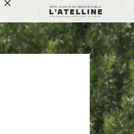
ARTS VIVANTS EN ESPACE PUBLIC
L’ATELLINE
SCÈNE CONVENTIONNÉE D’INTÉRÊT NATIONAL – ART ET CRÉATION
L’ATELLINE
FABRIQUES
SAISON
RESSOURCES
CONTACT