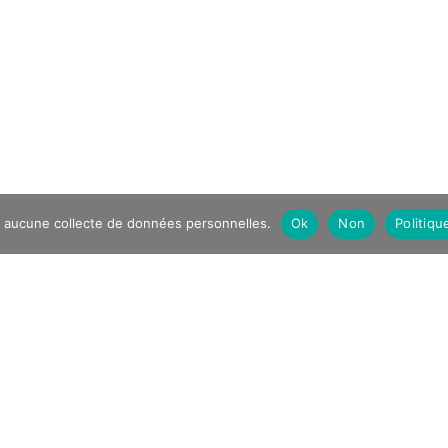
à aucune collecte de données personnelles.
Ok
Non
Politiqu
re. Vous pouvez rester le temps que vous souhaitez
mémoire humaine où les récits de vies individuelles se
suspendus dans le temps. HOME/LAND interroge la
sonance d’une multitude de témoignages qui parlent
 arrachées ou retrouvées. En plongeant dans des récits