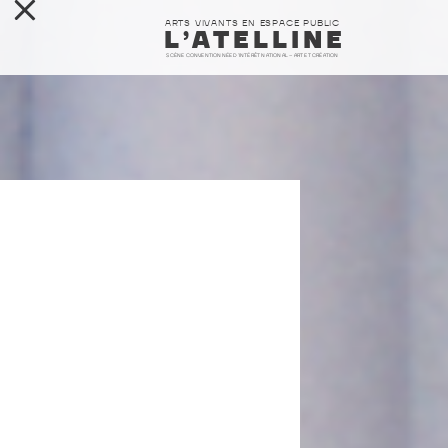
ARTS VIVANTS EN ESPACE PUBLIC
L’ATELLINE
SCÈNE CONVENTIONNÉE D’INTÉRÊT NATIONAL – ART ET CRÉATION
L’ATELLINE
FABRIQUES
SAISON
RESSOURCES
CONTACT