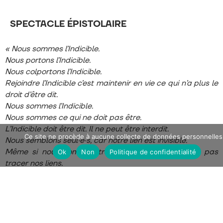
SPECTACLE ÉPISTOLAIRE
« Nous sommes l’Indicible.
Nous portons l’Indicible.
Nous colportons l’Indicible.
Rejoindre l’Indicible c’est maintenir en vie ce qui n’a plus le
droit d’être dit.
Nous sommes l’Indicible.
Nous sommes ce qui ne doit pas être.
L’Indicible doit être dit. Il ne peut être interdit.
Ce site ne procède à aucune collecte de données personnelles
Nous semblons seul·e·s, car notre lien est invisible.
Même si nous sommes tracé·e·s, nous ne laissons pas
Ok
Non
Politique de confidentialité
tracer nos liens.
Nous ne sommes pas un groupe. Nous sommes une
constellation.
Les membres de l’Indicible se retrouvent le temps de
l’action puis leur trace disparaît.
Rejoignez l’Indicible.