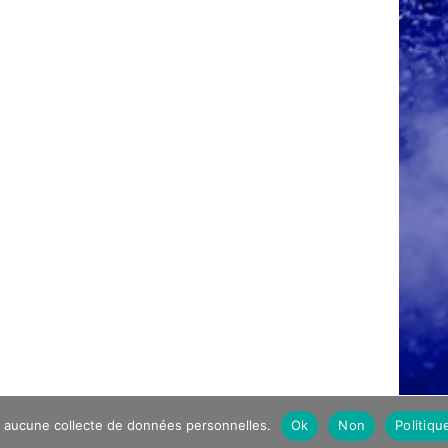
à aucune collecte de données personnelles.
Ok
Non
Politiqu