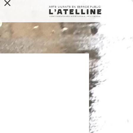
ARTS VIVANTS EN ESPACE PUBLIC
L’ATELLINE
SCÈNE CONVENTIONNÉE D’INTÉRÊT NATIONAL – ART ET CRÉATION
L’ATELLINE
FABRIQUES
SAISON
RESSOURCES
CONTACT