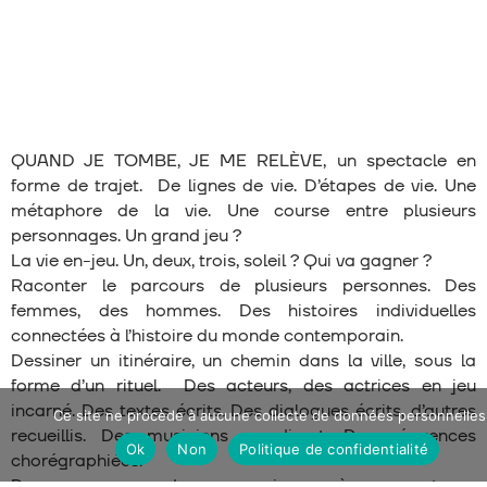
QUAND JE TOMBE, JE ME RELÈVE, un spectacle en
forme de trajet. De lignes de vie. D’étapes de vie. Une
métaphore de la vie. Une course entre plusieurs
personnages. Un grand jeu ?
La vie en-jeu. Un, deux, trois, soleil ? Qui va gagner ?
Raconter le parcours de plusieurs personnes. Des
femmes, des hommes. Des histoires individuelles
connectées à l’histoire du monde contemporain.
Dessiner un itinéraire, un chemin dans la ville, sous la
forme d’un rituel. Des acteurs, des actrices en jeu
incarné. Des textes écrits. Des dialogues écrits, d’autres
Ce site ne procède à aucune collecte de données personnelles
recueillis. Des musiciens en direct. Des séquences
Ok
Non
Politique de confidentialité
chorégraphiées.
Des personnages, des corps mis en scène, en mots, en