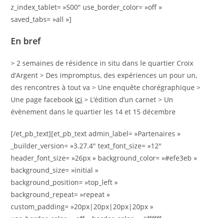
z_index_tablet= »500″ use_border_color= »off »
saved_tabs= »all »]
En bref
> 2 semaines de résidence in situ dans le quartier Croix
d’Argent > Des impromptus, des expériences un pour un,
des rencontres à tout va > Une enquête chorégraphique >
Une page facebook
ici
> L’édition d’un carnet > Un
évènement dans le quartier les 14 et 15 décembre
[/et_pb_text][et_pb_text admin_label= »Partenaires »
_builder_version= »3.27.4″ text_font_size= »12″
header_font_size= »26px » background_color= »#efe3eb »
background_size= »initial »
background_position= »top_left »
background_repeat= »repeat »
custom_padding= »20px|20px|20px|20px »