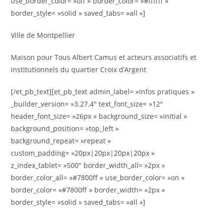
use_border_color= »off » border_color= »#ffffff »
border_style= »solid » saved_tabs= »all »]
Ville de Montpellier
Maison pour Tous Albert Camus et acteurs associatifs et
institutionnels du quartier Croix d’Argent
[/et_pb_text][et_pb_text admin_label= »Infos pratiques »
_builder_version= »3.27.4″ text_font_size= »12″
header_font_size= »26px » background_size= »initial »
background_position= »top_left »
background_repeat= »repeat »
custom_padding= »20px|20px|20px|20px »
z_index_tablet= »500″ border_width_all= »2px »
border_color_all= »#7800ff » use_border_color= »on »
border_color= »#7800ff » border_width= »2px »
border_style= »solid » saved_tabs= »all »]