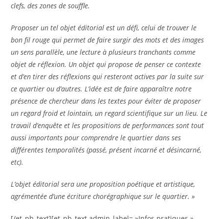
clefs, des zones de souffle.
Proposer un tel objet
éditorial est un défi, celui de trouver le
bon fil rouge qui permet de faire surgir des mots et des images
un sens parallèle, une lecture à plusieurs tranchants comme
objet de réflexion. Un objet qui propose de penser ce contexte
et d’en tirer des réflexions qui resteront actives par la suite sur
ce quartier ou d’autres. L’idée est de faire apparaître notre
présence de chercheur dans les textes pour éviter de proposer
un regard froid et lointain, un regard scientifique sur un lieu. Le
travail d’enquête et les propositions de performances sont tout
aussi importants pour comprendre le quartier dans ses
diffé
rentes temporalit
és (passé, présent incarné et dé
sincarn
é,
etc).
L’
objet
éditorial sera une proposition poétique et artistique,
agrémentée d’une é
criture chor
égraphique sur le quartier. »
[/et_pb_text][et_pb_text admin_label= »Infos pratiques »