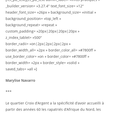
_builder_version= »3.27.4″ text_font_size= »12″
header_font_size= »26px » background_size= »initial »
background_position= »top_left »
background_repeat= »repeat »
custom_padding= »20px|20px|20px|20px »
z_index_tablet= »500″
border_radii= »on|2px|2px|2px|2px »
border_width_all= »2px » border_color_all= »#7800ff »
use_border_color= »on » border_color= »#7800ff »
border_width= »2px » border_style= »solid »
saved_tabs= »all »]
Marylise Navarro
***
Le quartier Croix d’Argent a la spécificité d’avoir accueilli à
partir des années 60 les rapatriés d’Afrique du Nord, les