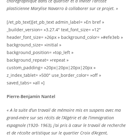
chor
égraphique dans ce quartier et à inviter l’artiste
plasticienne Marylise Navarro à collaborer sur ce projet. »
[/et_pb_text][et_pb_text admin_label= »En bref »
_builder_version= »3.27.4″ text_font_size= »12″
header_font_size= »26px » background_color= »#efe3eb »
background_size= »initial »
background_position= »top_left »
background_repeat= »repeat »
custom_padding= »20px|20px|20px|20px »
z_index_tablet= »500″ use_border_color= »off »
saved_tabs= »all »]
Pierre-Benjamin Nantel
« A la suite d’un travail de mémoire mis en suspens avec ma
grand-mère sur ses récits de l’Algérie et de l’immigration
espagnole (1920- 1963), j’ai pris à cœur le travail de recherche
et de récolte artistique sur le quartier Croix d’Argent,