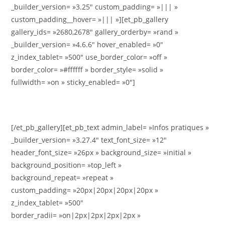
_builder_version= »3.25″ custom_padding= »||| »
custom_padding__hover= »||| »][et_pb_gallery
gallery_ids= »2680,2678″ gallery_orderby= »rand »
_builder_version= »4.6.6″ hover_enabled= »0″
z_index_tablet= »500″ use_border_color= »off »
border_color= »#ffffff » border_style= »solid »
fullwidth= »on » sticky_enabled= »0″]
[/et_pb_gallery][et_pb_text admin_label= »Infos pratiques »
_builder_version= »3.27.4″ text_font_size= »12″
header_font_size= »26px » background_size= »initial »
background_position= »top_left »
background_repeat= »repeat »
custom_padding= »20px|20px|20px|20px »
z_index_tablet= »500″
border_radii= »on|2px|2px|2px|2px »