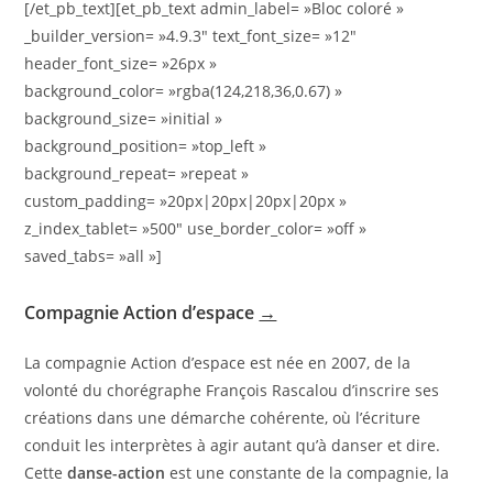
[/et_pb_text][et_pb_text admin_label= »Bloc coloré »
_builder_version= »4.9.3″ text_font_size= »12″
header_font_size= »26px »
background_color= »rgba(124,218,36,0.67) »
background_size= »initial »
background_position= »top_left »
background_repeat= »repeat »
custom_padding= »20px|20px|20px|20px »
z_index_tablet= »500″ use_border_color= »off »
saved_tabs= »all »]
Compagnie Action d’espace
→
La compagnie Action d’espace est née en 2007, de la
volonté du chorégraphe François Rascalou d’inscrire ses
créations dans une démarche cohérente, où l’écriture
conduit les interprètes à agir autant qu’à danser et dire.
Cette
danse-action
est une constante de la compagnie, la