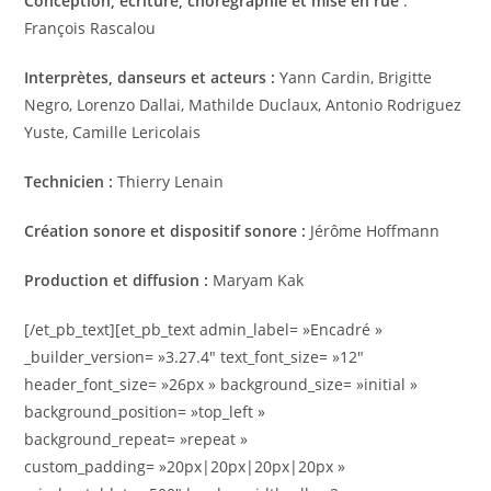
Conception, écriture, chorégraphie et mise en rue
:
François Rascalou
Interprètes, danseurs et acteurs :
Yann Cardin, Brigitte
Negro, Lorenzo Dallai, Mathilde Duclaux,
Antonio Rodriguez
Yuste, Camille Lericolais
Technicien :
Thierry Lenain
Création sonore et dispositif sonore :
Jérôme Hoffmann
Production et diffusion :
Maryam Kak
[/et_pb_text][et_pb_text admin_label= »Encadré »
_builder_version= »3.27.4″ text_font_size= »12″
header_font_size= »26px » background_size= »initial »
background_position= »top_left »
background_repeat= »repeat »
custom_padding= »20px|20px|20px|20px »