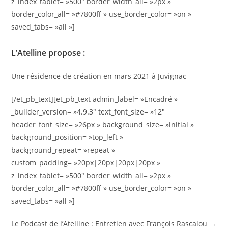
z_index_tablet= »500″ border_width_all= »2px »
border_color_all= »#7800ff » use_border_color= »on »
saved_tabs= »all »]
L’Atelline propose :
Une résidence de création en mars 2021 à Juvignac
[/et_pb_text][et_pb_text admin_label= »Encadré »
_builder_version= »4.9.3″ text_font_size= »12″
header_font_size= »26px » background_size= »initial »
background_position= »top_left »
background_repeat= »repeat »
custom_padding= »20px|20px|20px|20px »
z_index_tablet= »500″ border_width_all= »2px »
border_color_all= »#7800ff » use_border_color= »on »
saved_tabs= »all »]
Le Podcast de l’Atelline : Entretien avec François Rascalou
→