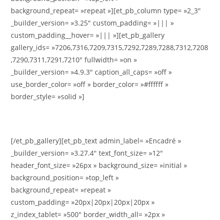
background_repeat= »repeat »][et_pb_column type= »2_3″
_builder_version= »3.25″ custom_padding= »||| »
custom_padding__hover= »||| »][et_pb_gallery
gallery_ids= »7206,7316,7209,7315,7292,7289,7288,7312,7208
,7290,7311,7291,7210″ fullwidth= »on »
_builder_version= »4.9.3″ caption_all_caps= »off »
use_border_color= »off » border_color= »#ffffff »
border_style= »solid »]
[/et_pb_gallery][et_pb_text admin_label= »Encadré »
_builder_version= »3.27.4″ text_font_size= »12″
header_font_size= »26px » background_size= »initial »
background_position= »top_left »
background_repeat= »repeat »
custom_padding= »20px|20px|20px|20px »
z_index_tablet= »500″ border_width_all= »2px »