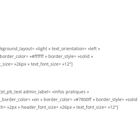
kground_layout= »light » text_orientation= »left »
rder_color= »#ffffff » border_style= »solid »
ize= »26px » text_font_size= »12″]
[et_pb_text admin_label= »Infos pratiques »
e_border_color= »on » border_color= »#7800ff » border_style= »solid
 »2px » header_font_size= »26px » text_font_size= »12″]