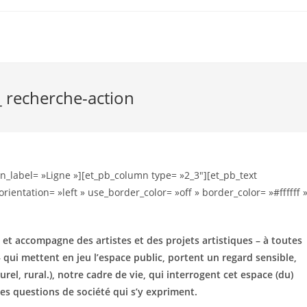
_ recherche-action
n_label= »Ligne »][et_pb_column type= »2_3″][et_pb_text
rientation= »left » use_border_color= »off » border_color= »#ffffff 
le et accompagne des artistes et des projets artistiques – à toutes
 qui mettent en jeu l’espace public, portent un regard sensible,
el, rural.), notre cadre de vie, qui interrogent cet espace (du)
les questions de société qui s’y expriment.