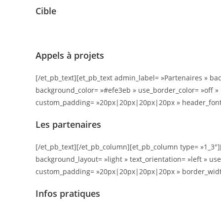
Cible
Appels à projets
[/et_pb_text][et_pb_text admin_label= »Partenaires » bac
background_color= »#efe3eb » use_border_color= »off » bo
custom_padding= »20px|20px|20px|20px » header_font_s
Les partenaires
[/et_pb_text][/et_pb_column][et_pb_column type= »1_3″]
background_layout= »light » text_orientation= »left » us
custom_padding= »20px|20px|20px|20px » border_width=
Infos pratiques