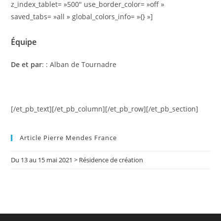
z_index_tablet= »500″ use_border_color= »off »
saved_tabs= »all » global_colors_info= »{} »]
Équipe
De et par
: : Alban de Tournadre
[/et_pb_text][/et_pb_column][/et_pb_row][/et_pb_section]
Article Pierre Mendes France
Du 13 au 15 mai 2021 > Résidence de création