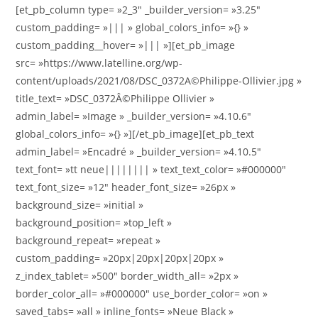
[et_pb_column type= »2_3″ _builder_version= »3.25″
custom_padding= »||| » global_colors_info= »{} »
custom_padding__hover= »||| »][et_pb_image
src= »https://www.latelline.org/wp-
content/uploads/2021/08/DSC_0372A©Philippe-Ollivier.jpg »
title_text= »DSC_0372Â©Philippe Ollivier »
admin_label= »Image » _builder_version= »4.10.6″
global_colors_info= »{} »][/et_pb_image][et_pb_text
admin_label= »Encadré » _builder_version= »4.10.5″
text_font= »tt neue|||||||| » text_text_color= »#000000″
text_font_size= »12″ header_font_size= »26px »
background_size= »initial »
background_position= »top_left »
background_repeat= »repeat »
custom_padding= »20px|20px|20px|20px »
z_index_tablet= »500″ border_width_all= »2px »
border_color_all= »#000000″ use_border_color= »on »
saved_tabs= »all » inline_fonts= »Neue Black »