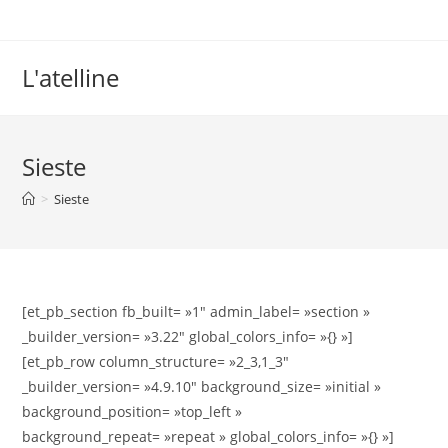
L'atelline
Sieste
>
Sieste
[et_pb_section fb_built= »1″ admin_label= »section »
_builder_version= »3.22″ global_colors_info= »{} »]
[et_pb_row column_structure= »2_3,1_3″
_builder_version= »4.9.10″ background_size= »initial »
background_position= »top_left »
background_repeat= »repeat » global_colors_info= »{} »]