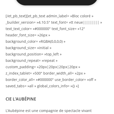
[/et_pb_text][et_pb_text admin_label= »Bloc coloré »
_builder_version= »4.10.5″ text_font= »tt neue|||||||| »
text_text_color= »#000000″ text_font_size= »12″
header_font_size= »26px »
background_color= »RGBA(0,0,0,0) »
background_size= »initial »
background_position= »top_left »
background_repeat= »repeat »
custom_padding= »20px|20px|20px|20px »
z_index_tablet= »500″ border_width_all= »2px »
border_color_all= »#000000″ use_border_color= »off »
saved_tabs= »all » global_colors_info= »{} »]
CIE L’AUBÉPINE
L’Aubépine est une compagnie de spectacle vivant