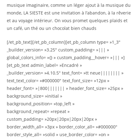
musique imaginaire, comme un léger ajout à la musique du
monde, LA SIESTE est une invitation à l’abandon, à la rêverie
et au voyage intérieur. On vous promet quelques plaids et
un café, un thé ou un chocolat bien chauds
[/et_pb_text][/et_pb_column][et_pb_column type= »1_3″
_builder_version= »3.25″ custom_padding= »||| »
global_colors_info= »{} » custom_padding__hover= »||| »]
[et_pb_text admin_label= »Encadré »
_builder_version= »4.10.5″ text_font= »tt neue|||||||| »
text_text_color= »#000000″ text_font_size= »12px »
header_font= »|800||||||| » header_font_size= »25px »
background_size= »initial »
background_position= »top_left »
background_repeat= »repeat »
custom_padding= »20px|20px|20px|20px »
border_width_all= »3px » border_color_all= »#000000″
border_style_all= »solid » use_border_color= »on »