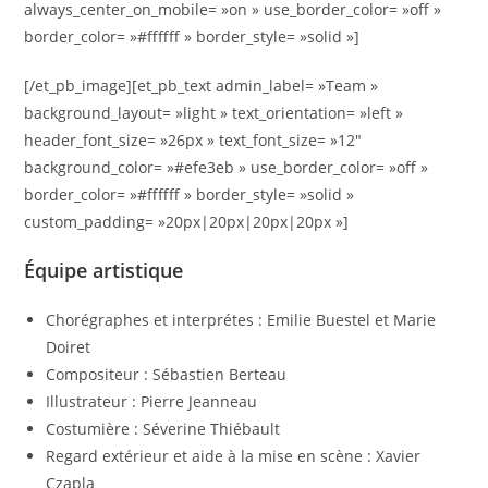
always_center_on_mobile= »on » use_border_color= »off »
border_color= »#ffffff » border_style= »solid »]
[/et_pb_image][et_pb_text admin_label= »Team »
background_layout= »light » text_orientation= »left »
header_font_size= »26px » text_font_size= »12″
background_color= »#efe3eb » use_border_color= »off »
border_color= »#ffffff » border_style= »solid »
custom_padding= »20px|20px|20px|20px »]
Équipe artistique
Chorégraphes et interprétes : Emilie Buestel et Marie
Doiret
Compositeur : Sébastien Berteau
Illustrateur : Pierre Jeanneau
Costumière : Séverine Thiébault
Regard extérieur et aide à la mise en scène : Xavier
Czapla