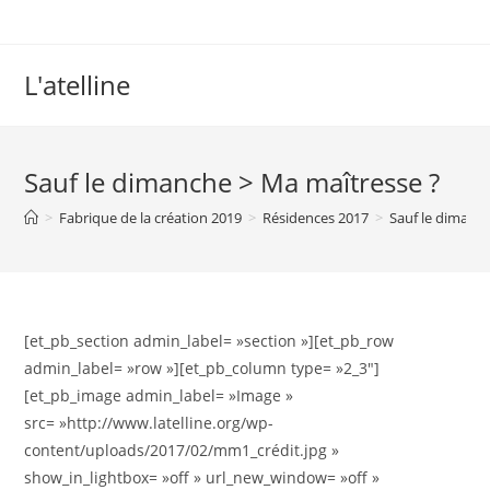
L'atelline
Sauf le dimanche > Ma maîtresse ?
>
Fabrique de la création 2019
>
Résidences 2017
>
Sauf le dimanc
[et_pb_section admin_label= »section »][et_pb_row
admin_label= »row »][et_pb_column type= »2_3″]
[et_pb_image admin_label= »Image »
src= »http://www.latelline.org/wp-
content/uploads/2017/02/mm1_crédit.jpg »
show_in_lightbox= »off » url_new_window= »off »