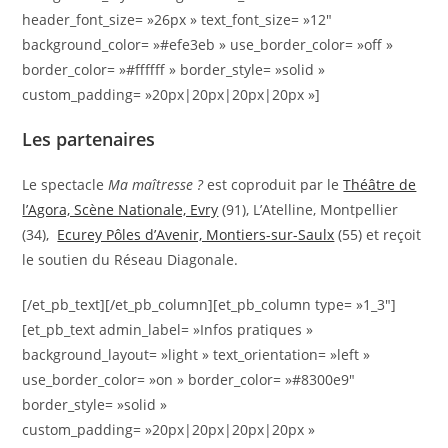
header_font_size= »26px » text_font_size= »12″
background_color= »#efe3eb » use_border_color= »off »
border_color= »#ffffff » border_style= »solid »
custom_padding= »20px|20px|20px|20px »]
Les partenaires
Le spectacle
Ma maîtresse ?
est coproduit par le
Théâtre de
l’Agora, Scène Nationale, Evry
(91), L’Atelline, Montpellier
(34),
Ecurey Pôles d’Avenir, Montiers-sur-Saulx
(55) et reçoit
le soutien du Réseau Diagonale.
[/et_pb_text][/et_pb_column][et_pb_column type= »1_3″]
[et_pb_text admin_label= »Infos pratiques »
background_layout= »light » text_orientation= »left »
use_border_color= »on » border_color= »#8300e9″
border_style= »solid »
custom_padding= »20px|20px|20px|20px »