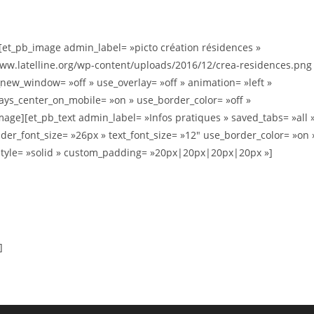
[et_pb_image admin_label= »picto création résidences »
www.latelline.org/wp-content/uploads/2016/12/crea-residences.png
_new_window= »off » use_overlay= »off » animation= »left »
always_center_on_mobile= »on » use_border_color= »off »
_image][et_pb_text admin_label= »Infos pratiques » saved_tabs= »all 
ader_font_size= »26px » text_font_size= »12″ use_border_color= »on 
style= »solid » custom_padding= »20px|20px|20px|20px »]
]