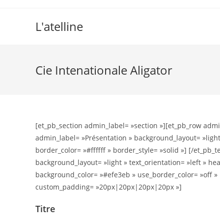
L'atelline
Cie Intenationale Aligator
[et_pb_section admin_label= »section »][et_pb_row admi
admin_label= »Présentation » background_layout= »light »
border_color= »#ffffff » border_style= »solid »] [/et_pb_
background_layout= »light » text_orientation= »left » he
background_color= »#efe3eb » use_border_color= »off » bo
custom_padding= »20px|20px|20px|20px »]
Titre