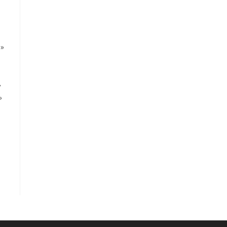
 »
»
»