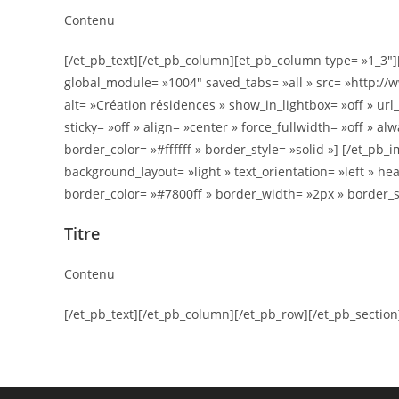
Contenu
[/et_pb_text][/et_pb_column][et_pb_column type= »1_3″]
global_module= »1004″ saved_tabs= »all » src= »http://
alt= »Création résidences » show_in_lightbox= »off » url
sticky= »off » align= »center » force_fullwidth= »off » 
border_color= »#ffffff » border_style= »solid »] [/et_pb
background_layout= »light » text_orientation= »left » he
border_color= »#7800ff » border_width= »2px » border_
Titre
Contenu
[/et_pb_text][/et_pb_column][/et_pb_row][/et_pb_section