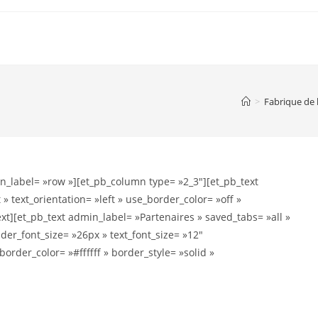
>
Fabrique de 
n_label= »row »][et_pb_column type= »2_3″][et_pb_text
 text_orientation= »left » use_border_color= »off »
text][et_pb_text admin_label= »Partenaires » saved_tabs= »all »
ader_font_size= »26px » text_font_size= »12″
rder_color= »#ffffff » border_style= »solid »