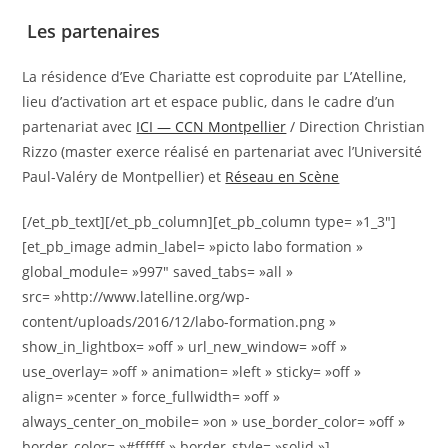
Les partenaires
La résidence d’Eve Chariatte est coproduite par L’Atelline,
lieu d’activation art et espace public, dans le cadre d’un
partenariat avec
ICI — CCN Montpellier
/ Direction Christian
Rizzo (master exerce réalisé en partenariat avec l’Université
Paul-Valéry de Montpellier) et
Réseau en Scène
[/et_pb_text][/et_pb_column][et_pb_column type= »1_3″]
[et_pb_image admin_label= »picto labo formation »
global_module= »997″ saved_tabs= »all »
src= »http://www.latelline.org/wp-
content/uploads/2016/12/labo-formation.png »
show_in_lightbox= »off » url_new_window= »off »
use_overlay= »off » animation= »left » sticky= »off »
align= »center » force_fullwidth= »off »
always_center_on_mobile= »on » use_border_color= »off »
border_color= »#ffffff » border_style= »solid »]