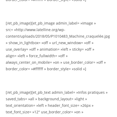
[/et_pb_image][et_pb_image admin_label= »Image »
src= »http://www.latelline.org/wp-
content/uploads/2018/05/P1010483_Machine_craquelée.jpg
» show_in_lightbox= »off » url_new_window= »off »
use_overlay= »off » animation= »left » sticky= »off »
align= »left » force_fullwidth= »off »
always_center_on_mobile= »on » use_border_color= »off »
border_color= »#ffffff » border_style= »solid »]
[/et_pb_image][et_pb_text admin_label= »Infos pratiques »
saved_tabs= »all » background_layout= »light »
text_orientation= »left » header_font_size= »26px »
text_font_size= »12″ use_border_color= »on »