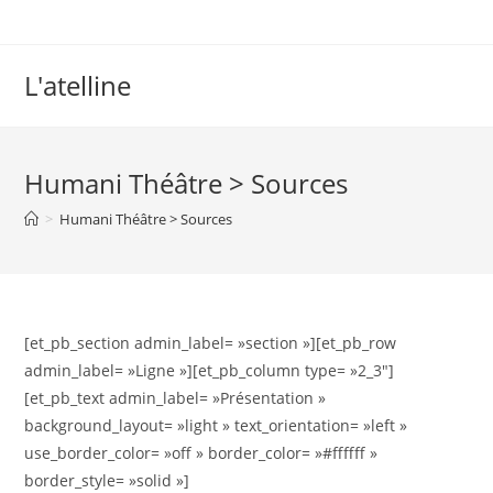
L'atelline
Humani Théâtre > Sources
>
Humani Théâtre > Sources
[et_pb_section admin_label= »section »][et_pb_row
admin_label= »Ligne »][et_pb_column type= »2_3″]
[et_pb_text admin_label= »Présentation »
background_layout= »light » text_orientation= »left »
use_border_color= »off » border_color= »#ffffff »
border_style= »solid »]