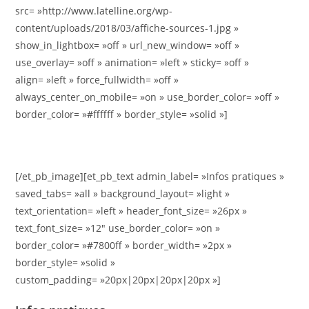
src= »http://www.latelline.org/wp-
content/uploads/2018/03/affiche-sources-1.jpg »
show_in_lightbox= »off » url_new_window= »off »
use_overlay= »off » animation= »left » sticky= »off »
align= »left » force_fullwidth= »off »
always_center_on_mobile= »on » use_border_color= »off »
border_color= »#ffffff » border_style= »solid »]
[/et_pb_image][et_pb_text admin_label= »Infos pratiques »
saved_tabs= »all » background_layout= »light »
text_orientation= »left » header_font_size= »26px »
text_font_size= »12″ use_border_color= »on »
border_color= »#7800ff » border_width= »2px »
border_style= »solid »
custom_padding= »20px|20px|20px|20px »]