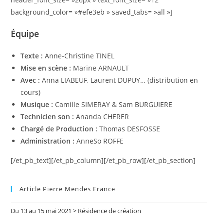
background_color= »#efe3eb » saved_tabs= »all »]
Équipe
Texte :
Anne-Christine TINEL
Mise en scène :
Marine ARNAULT
Avec :
Anna LIABEUF, Laurent DUPUY… (distribution en
cours)
Musique :
Camille SIMERAY & Sam BURGUIERE
Technicien son :
Ananda CHERER
Chargé de Production :
Thomas DESFOSSE
Administration :
AnneSo ROFFE
[/et_pb_text][/et_pb_column][/et_pb_row][/et_pb_section]
Article Pierre Mendes France
Du 13 au 15 mai 2021 > Résidence de création