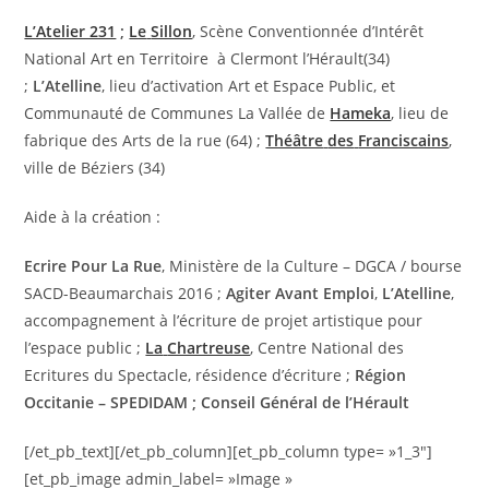
L’Atelier 231
;
Le
Sillon
, Scène Conventionnée d’Intérêt
National Art en Territoire
à Clermont l’Hérault(34)
;
L’Atelline
, lieu d’activation Art et Espace Public, et
Communauté de Communes La Vallée de
Hameka
, lieu de
fabrique des Arts de la rue (64) ;
Théâtre
des
Franciscains
,
ville de Béziers (34)
Aide à la création :
Ecrire
Pour
La
Rue
, Ministère de la Culture – DGCA / bourse
SACD-Beaumarchais 2016 ;
Agiter
Avant
Emploi
,
L’Atelline
,
accompagnement à l’écriture de projet artistique pour
l’espace public ;
La
Chartreuse
, Centre National des
Ecritures du Spectacle, résidence d’écriture ;
Région
Occitanie – SPEDIDAM ;
Conseil Général de l’Hérault
[/et_pb_text][/et_pb_column][et_pb_column type= »1_3″]
[et_pb_image admin_label= »Image »