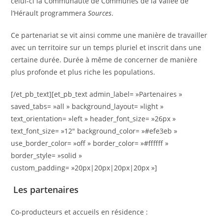
celui-ci la Communauté de Communes de la Vallée de
l’Hérault programmera
Sources
.
Ce partenariat se vit ainsi comme une manière de travailler
avec un territoire sur un temps pluriel et inscrit dans une
certaine durée. Durée à même de concerner de manière
plus profonde et plus riche les populations.
[/et_pb_text][et_pb_text admin_label= »Partenaires »
saved_tabs= »all » background_layout= »light »
text_orientation= »left » header_font_size= »26px »
text_font_size= »12″ background_color= »#efe3eb »
use_border_color= »off » border_color= »#ffffff »
border_style= »solid »
custom_padding= »20px|20px|20px|20px »]
Les partenaires
Co-producteurs et accueils en résidence :