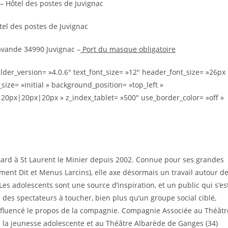
e – Hôtel des postes de Juvignac
tel des postes de Juvignac
avande 34990 Juvignac –
Port du masque obligatoire
ilder_version= »4.0.6″ text_font_size= »12″ header_font_size= »26px 
ize= »initial » background_position= »top_left »
0px|20px|20px » z_index_tablet= »500″ use_border_color= »off »
Gard à St Laurent le Minier depuis 2002. Connue pour ses grandes
ent Dit et Menus Larcins), elle axe désormais un travail autour d
es adolescents sont une source d’inspiration, et un public qui s’es
des spectateurs à toucher, bien plus qu’un groupe social ciblé,
influencé le propos de la compagnie. Compagnie Associée au Théâtr
de la jeunesse adolescente et au Théâtre Albarède de Ganges (34)