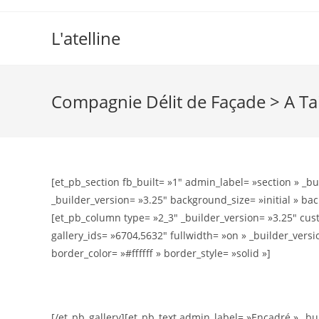
L'atelline
Compagnie Délit de Façade > A Ta
[et_pb_section fb_built= »1″ admin_label= »section » _b
_builder_version= »3.25″ background_size= »initial » ba
[et_pb_column type= »2_3″ _builder_version= »3.25″ cu
gallery_ids= »6704,5632″ fullwidth= »on » _builder_versi
border_color= »#ffffff » border_style= »solid »]
[/et_pb_gallery][et_pb_text admin_label= »Encadré » _bui