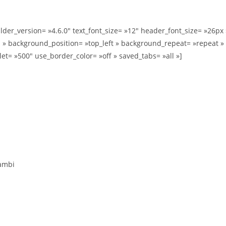
ilder_version= »4.6.0″ text_font_size= »12″ header_font_size= »26px 
 » background_position= »top_left » background_repeat= »repeat »
= »500″ use_border_color= »off » saved_tabs= »all »]
Zambi