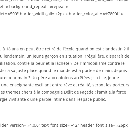
left » background_repeat= »repeat »
= »500″ border_width_all= »2px » border_color_all= »#7800ff »
à 18 ans on peut être retiré de l’école quand on est clandestin ? Il
u lendemain, un jeune garçon en situation irrégulière, disparaît d
lisation, contre la peur et la lâcheté ? De l’immobilisme contre le
ster à sa juste place quand le monde est à portée de main, depuis
er » humain ? Un père aux opinions arrêtées ; sa fille, jeune
 une enseignante oscillant entre rêve et réalité, seront les porteur
 les thèmes chers à la compagnie Délit de Façade : l’amitié,la force
ergie vivifiante d’une parole intime dans l’espace public.​
ilder_version= »4.0.6″ text_font_size= »12″ header_font_size= »26px 