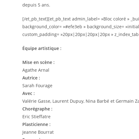
depuis 5 ans.
[/et_pb_text][et_pb_text admin_label= »Bloc coloré » _bu
background_color= »#efe3eb » background_size= »initial
custom_padding= »20px|20px|20px|20px » z_index_tablet
Équipe artistique :
Mise en scène :
Agathe Arnal
Autrice :
Sarah Fourage
Avec :
Valérie Gasse, Laurent Dupuy, Nina Barbé et Germain 
Chorégraphe :
Eric Stieffatre
Plasticienne :
Jeanne Bourrat