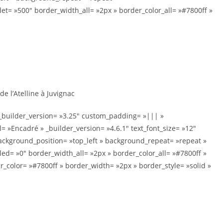
= »500″ border_width_all= »2px » border_color_all= »#7800ff »
e l’Atelline à Juvignac
 _builder_version= »3.25″ custom_padding= »||| »
 »Encadré » _builder_version= »4.6.1″ text_font_size= »12″
background_position= »top_left » background_repeat= »repeat »
= »0″ border_width_all= »2px » border_color_all= »#7800ff »
er_color= »#7800ff » border_width= »2px » border_style= »solid »