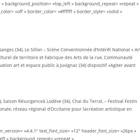
 » background_position= »top_left » background_repeat= »repeat »
r= »off » border_color= »#ffffff » border_style= »solid »
anges (34), Le Sillon – Scène Conventionnée d’Intérêt National « Ar
ulturel de territoire et Fabrique des Arts de la rue, Communauté
vation art et espace public à Juvignac (34) dispositif «Agiter avant
), Saison Résurgenceà Lodève (34), Chai du Terral, – Festival Festin
nale, réseau régional d’Occitanie pour lacréation artistique en
r_version= »4.4.1″ text_font_size= »12″ header_font_size= »26px »
left » background_repeat= »repeat »