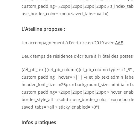
custom_padding= »20px|20px|20px|20px » z_index_tablet
use_border_color= »on » saved_tabs= »all »]
L’Atelline propose :
Un accompagnement à l’écriture en 2019 avec
AAE
Deux temps de résidence d’écriture à l’Hôtel des postes d
[/et_pb_text][/et_pb_column][et_pb_column type= »1_3″
custom_padding__hover= »||| »][et_pb_text admin_label=
header_font_size= »26px » background_size= »initial » 
custom_padding= »20px|20px|20px|20px » hover_enabled
border_style_all= »solid » use_border_color= »on » bord
saved_tabs= »all » sticky_enabled= »0″]
Infos pratiques