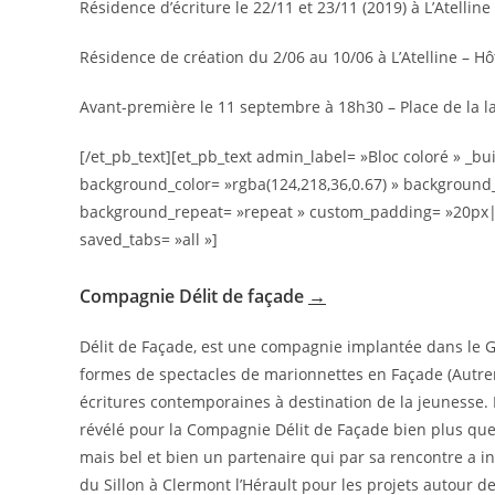
Résidence d’écriture le 22/11 et 23/11 (2019) à L’Atellin
Résidence de création du 2/06 au 10/06 à L’Atelline – Hô
Avant-première le 11 septembre à 18h30 – Place de la l
[/et_pb_text][et_pb_text admin_label= »Bloc coloré » _bu
background_color= »rgba(124,218,36,0.67) » background_s
background_repeat= »repeat » custom_padding= »20px|2
saved_tabs= »all »]
Compagnie Délit de façade
→
Délit de Façade, est une compagnie implantée dans le 
formes de spectacles de marionnettes en Façade (Autrem
écritures contemporaines à destination de la jeunesse. L
révélé pour la Compagnie Délit de Façade bien plus que 
mais bel et bien un partenaire qui par sa rencontre a 
du Sillon à Clermont l’Hérault pour les projets autour 