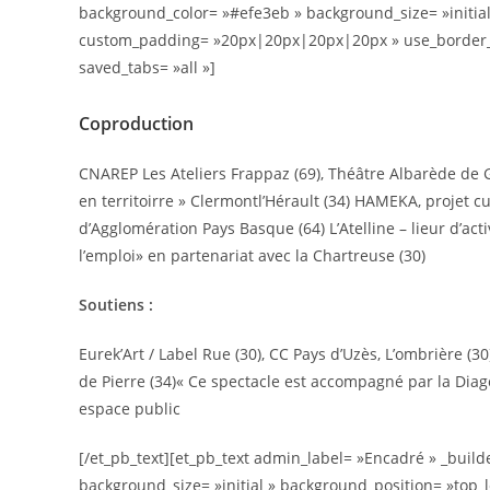
background_color= »#efe3eb » background_size= »initial
custom_padding= »20px|20px|20px|20px » use_border_colo
saved_tabs= »all »]
Coproduction
CNAREP Les Ateliers Frappaz (69), Théâtre Albarède de G
en territoirre » Clermontl’Hérault (34) HAMEKA, projet c
d’Agglomération Pays Basque (64) L’Atelline – lieur d’acti
l’emploi» en partenariat avec la Chartreuse (30)
Soutiens :
Eurek’Art / Label Rue (30), CC Pays d’Uzès, L’ombrière (30
de Pierre (34)« Ce spectacle est accompagné par la Diago
espace public
[/et_pb_text][et_pb_text admin_label= »Encadré » _builde
background_size= »initial » background_position= »top_