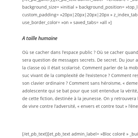
background_size= »initial » background_position= »top_
custom_padding= »20px|20px|20px|20px » z_index_tablet
use_border_color= »on » saved_tabs= »all »]
A taille humaine
Où se cacher dans l’espace public ? Où se cacher quand, 
sera question de messages secrets. De secret. Du jour a
la classe où il était scolarisé. Comment parler de la mobi
suc vivant de la complexité de l’existence ? Comment re
son clavier ordinaire ? Comment sans héroïsme, « demeur
adolescente qui se bat pour que soit entendue la vérité,
de cette fiction, destinée à la jeunesse. On y retrouvera
de vivre contre l’adversité, « envers et contre tout » l’én
[/et_pb_text][et_pb_text admin_label= »Bloc coloré » _bu