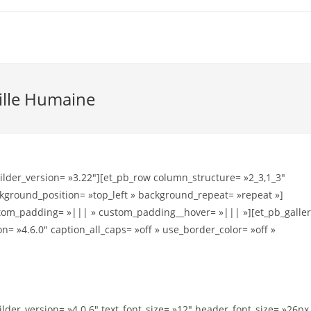
ille Humaine
uilder_version= »3.22″][et_pb_row column_structure= »2_3,1_3″
ckground_position= »top_left » background_repeat= »repeat »]
stom_padding= »||| » custom_padding__hover= »||| »][et_pb_galler
on= »4.6.0″ caption_all_caps= »off » use_border_color= »off »
lder_version= »4.0.6″ text_font_size= »12″ header_font_size= »26px