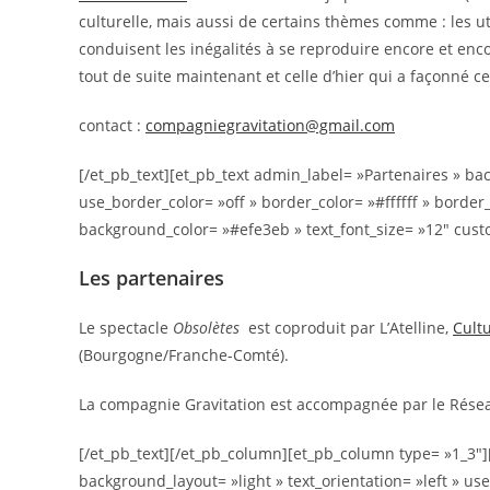
culturelle, mais aussi de certains thèmes comme : les ut
conduisent les inégalités à se reproduire encore et encor
tout de suite maintenant et celle d’hier qui a façonné ce
contact :
compagniegravitation@gmail.com
[/et_pb_text][et_pb_text admin_label= »Partenaires » bac
use_border_color= »off » border_color= »#ffffff » border
background_color= »#efe3eb » text_font_size= »12″ cu
Les partenaires
Le spectacle
Obsolètes
est coproduit par L’Atelline,
Cult
(Bourgogne/Franche-Comté).
La compagnie Gravitation est accompagnée par le Rése
[/et_pb_text][/et_pb_column][et_pb_column type= »1_3″]
background_layout= »light » text_orientation= »left » u