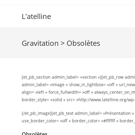
L'atelline
Gravitation > Obsolètes
[et_pb_section admin_label= »section »][et_pb_row adm
admin_label= »Image » show_in_lightbox= »off » url_new_w
align= »left » force_fullwidth= »off » always_center_on_m
border_style= »solid » src= »http://www.latelline.org/w
[/et_pb_image][et_pb_text admin_label= »Présentation » b
use_border_color= »off » border_color= »#ffffff » border_
Obsolètes