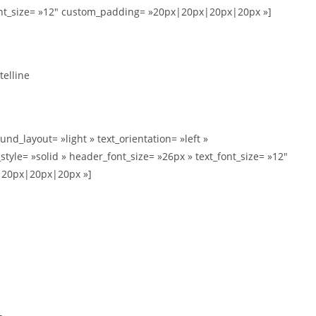
_font_size= »12″ custom_padding= »20px|20px|20px|20px »]
telline
nd_layout= »light » text_orientation= »left »
style= »solid » header_font_size= »26px » text_font_size= »12″
|20px|20px|20px »]