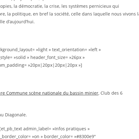
opies, la démocratie, la crise, les systèmes pernicieux qui
e, la politique, en bref la société, celle dans laquelle nous vivons l
lle d’aujourd’hui.
kground_layout= »light » text_orientation= »left »
_style= »solid » header_font_size= »26px »
stom_padding= »20px|20px|20px|20px »]
ure Commune scène nationale du bassin minier
, Club des 6
au Diagonale.
[et_pb_text admin_label= »Infos pratiques »
se_border_color= »on » border_color= »#8300e9″