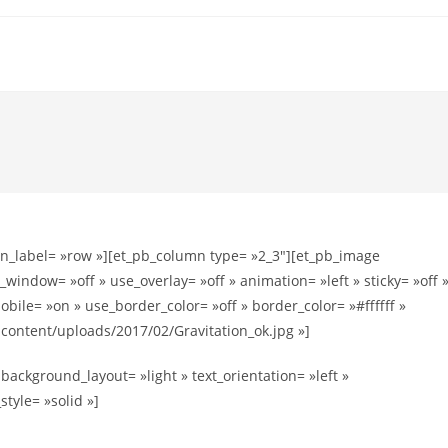
in_label= »row »][et_pb_column type= »2_3″][et_pb_image
indow= »off » use_overlay= »off » animation= »left » sticky= »off 
obile= »on » use_border_color= »off » border_color= »#ffffff »
p-content/uploads/2017/02/Gravitation_ok.jpg »]
ackground_layout= »light » text_orientation= »left »
style= »solid »]