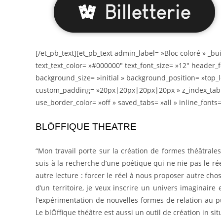
[/et_pb_text][et_pb_text admin_label= »Bloc coloré » _bu
text_text_color= »#000000″ text_font_size= »12″ header_
background_size= »initial » background_position= »top_
custom_padding= »20px|20px|20px|20px » z_index_table
use_border_color= »off » saved_tabs= »all » inline_fonts= 
BLÖFFIQUE THEATRE
“Mon travail porte sur la création de formes théâtrale
suis à la recherche d’une poétique qui ne nie pas le r
autre lecture : forcer le réel à nous proposer autre chos
d’un territoire, je veux inscrire un univers imaginaire
l’expérimentation de nouvelles formes de relation au p
Le blÖffique théâtre est aussi un outil de création in sit