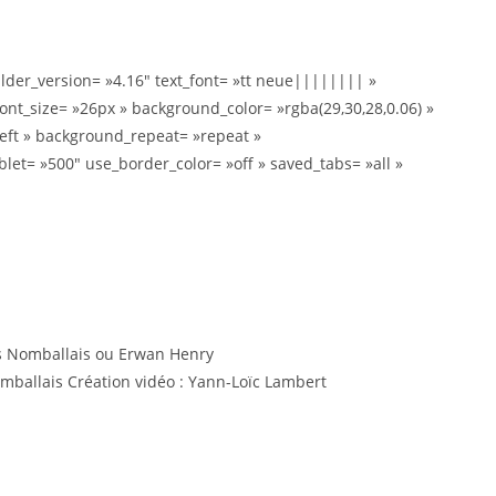
ilder_version= »4.16″ text_font= »tt neue|||||||| »
font_size= »26px » background_color= »rgba(29,30,28,0.06) »
left » background_repeat= »repeat »
t= »500″ use_border_color= »off » saved_tabs= »all »
as Nomballais ou Erwan Henry
ballais Création vidéo : Yann-Loïc Lambert