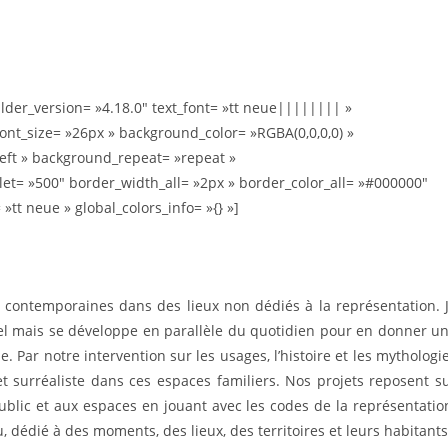
ilder_version= »4.18.0″ text_font= »tt neue|||||||| »
font_size= »26px » background_color= »RGBA(0,0,0,0) »
left » background_repeat= »repeat »
t= »500″ border_width_all= »2px » border_color_all= »#000000″
»tt neue » global_colors_info= »{} »]
s contemporaines dans des lieux non dédiés à la représentation. 
éel mais se développe en parallèle du quotidien pour en donner u
e. Par notre intervention sur les usages, l’histoire et les mythologi
 et surréaliste dans ces espaces familiers. Nos projets reposent s
ublic et aux espaces en jouant avec les codes de la représentatio
u, dédié à des moments, des lieux, des territoires et leurs habitants