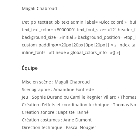
Magali Chabroud
[/et_pb_text][et_pb_text admin_label= »Bloc coloré » _bu
text_text_color= »#000000″ text_font_size= »12″ header_
background_size= »initial » background_position= »top_
custom_padding= »20px|20px|0px|20px|| » z_index_table
inline_fonts= »tt neue » global_colors_info= »{} »]
Équipe
Mise en scène : Magali Chabroud
Scénographie : Amandine Fonfrede
Jeu : Sophie Durand ou Camille Regnier Villard / Thom
Création d’effets et coordination technique : Thomas Nom
Création sonore : Baptiste Tanné
Création costumes : Anne Dumont
Direction technique : Pascal Nougier