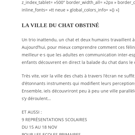
z_index_tablet= »500″ border_width_all= »2px » border_c
inline_fonts= »tt neue » global_colors_info= »{} »]
LA VILLE DU CHAT OBSTINÉ
Un trio inattendu, un chat et deux humains travaillent à 
Aujourd’hui, pour mieux comprendre comment ces félins viv
meilleur·e·s que les adultes en communication inter-espè
enfants découvrent en direct la balade du chat dans le 
Très vite, voir la ville des chats à travers l’écran ne suf
d’étonnants instruments qui modifient leurs perceptions
Ensemble, iels découvriront peu à peu une ville parallèl
s’y déroulent…
ET AUSSI :
9 REPRÉSENTATIONS SCOLAIRES
DU 15 AU 18 NOV
POUR LES ECOLES PRIMAIRES