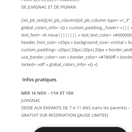
DE JUVIGNAC ET DE PIGNAN
[/et_pb_text][/et_pb_column][et_pb_column type= »1_3″
global_colors_info= »{} » custom_padding__hover= »||| »
text_font= »tt neue|||||||| » text_text_color= »#00000
header_font_size= »25px » background_size= »initial » 
custom_padding= »20px|20px|20px|20px » border_width_a
use_border_color= »on » border_color= »#7800ff » border
locked= »off » global_colors_info= »{} »]
Infos pratiques
MER 16 NOV – 11H ET 15H
JUVIGNAC
DEDIE AUX ENFANTS DE 7 A 11 ANS (sans les parents) –
GRATUIT SUR RESERVATION (JAUGE LIMITEE)