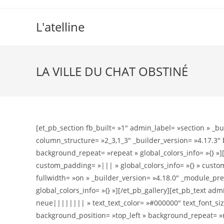
L'atelline
LA VILLE DU CHAT OBSTINÉ
[et_pb_section fb_built= »1″ admin_label= »section » _bu
column_structure= »2_3,1_3″ _builder_version= »4.17.3″ 
background_repeat= »repeat » global_colors_info= »{} »]
custom_padding= »||| » global_colors_info= »{} » custo
fullwidth= »on » _builder_version= »4.18.0″ _module_pr
global_colors_info= »{} »][/et_pb_gallery][et_pb_text adm
neue|||||||| » text_text_color= »#000000″ text_font_siz
background_position= »top_left » background_repeat=