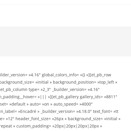
ilder_version= »4.16″ global_colors_info= »{} »][et_pb_row
background_size= »initial » background_position= »top_left »
[et_pb_column type= »2_3″ _builder_version= »4.16″
m_padding__hover= »||| »][et_pb_gallery gallery_ids= »8811″
eset= »default » auto= »on » auto_speed= »4000″
in_label= »Encadré » _builder_version= »4.18.0″ text_font= »tt
e= »12″ header_font_size= »26px » background_size= »initial »
 »repeat » custom_padding= »20px|20px|20px|20px »