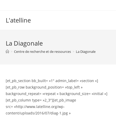
L'atelline
La Diagonale
>
Centre de recherche et de ressources
>
La Diagonale
[et_pb_section bb_built= »1″ admin_label= »section »]
[et_pb_row background_position= »top_left »
background_repeat= »repeat » background_size= »initial »]
[et_pb_column type= »2_3″][et_pb_image
src= »http://www.latelline.org/wp-
content/uploads/2016/07/diag-1.jpg »