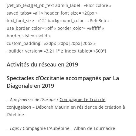
[/et_pb_text][et_pb_text admin_label= »Bloc coloré »
saved_tabs= »all » header_font_size= »26px »
text_font_size= »12″ background_color= »#efe3eb »
use_border_color= »off » border_color= »#ffffff »
border_style= »solid »
custom_padding= »20px|20px|20px|20px »
_builder_version= »3.21.1″ z_index_tablet= »500″]
Activités du réseau en 2019
Spectacles d’Occitanie accompagnés par La
Diagonale en 2019
–
Aux fenêtres de l’Europe
/
Compagnie Le Trou de
conjugaison
– Déborah Maurin en résidence de création à
l’Atelline.
–
Laps
/ Compagnie L’Aubépine – Alban de Tournadre