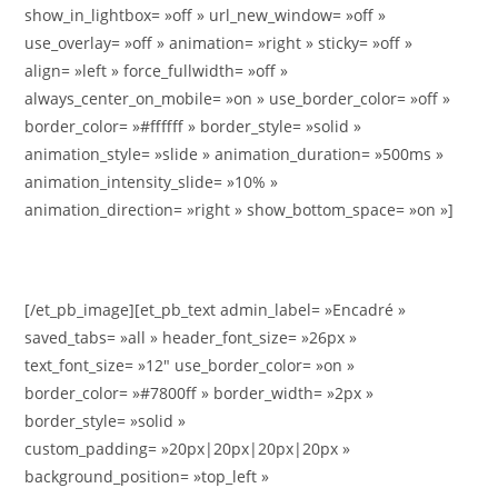
show_in_lightbox= »off » url_new_window= »off »
use_overlay= »off » animation= »right » sticky= »off »
align= »left » force_fullwidth= »off »
always_center_on_mobile= »on » use_border_color= »off »
border_color= »#ffffff » border_style= »solid »
animation_style= »slide » animation_duration= »500ms »
animation_intensity_slide= »10% »
animation_direction= »right » show_bottom_space= »on »]
[/et_pb_image][et_pb_text admin_label= »Encadré »
saved_tabs= »all » header_font_size= »26px »
text_font_size= »12″ use_border_color= »on »
border_color= »#7800ff » border_width= »2px »
border_style= »solid »
custom_padding= »20px|20px|20px|20px »
background_position= »top_left »