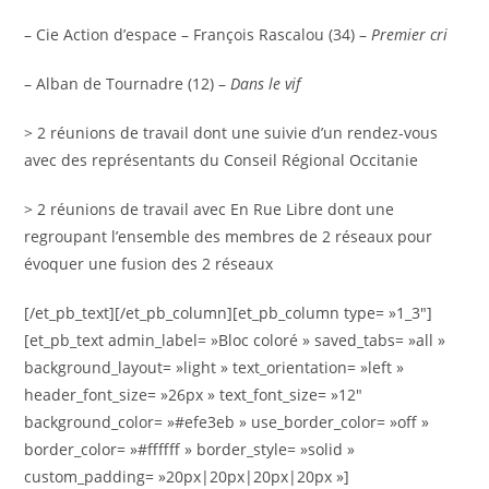
– Cie Action d’espace – François Rascalou (34) –
Premier cri
– Alban de Tournadre (12) –
Dans le vif
> 2 réunions de travail dont une suivie d’un rendez-vous
avec des représentants du Conseil Régional Occitanie
> 2 réunions de travail avec En Rue Libre dont une
regroupant l’ensemble des membres de 2 réseaux pour
évoquer une fusion des 2 réseaux
[/et_pb_text][/et_pb_column][et_pb_column type= »1_3″]
[et_pb_text admin_label= »Bloc coloré » saved_tabs= »all »
background_layout= »light » text_orientation= »left »
header_font_size= »26px » text_font_size= »12″
background_color= »#efe3eb » use_border_color= »off »
border_color= »#ffffff » border_style= »solid »
custom_padding= »20px|20px|20px|20px »]