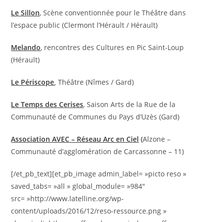
Le Sillon
, Scène conventionnée pour le Théâtre dans
l’espace public (Clermont l’Hérault / Hérault)
Melando
, rencontres des Cultures en Pic Saint-Loup
(Hérault)
Le Périscope
,
Théâtre (Nîmes / Gard)
Le Temps des Cerises
, Saison Arts de la Rue de la
Communauté de Communes du Pays d’Uzès (Gard)
Association AVEC – Réseau Arc en Ciel
(
Alzone –
Communauté d’agglomération de Carcassonne – 11)
[/et_pb_text][et_pb_image admin_label= »picto reso »
saved_tabs= »all » global_module= »984″
src= »http://www.latelline.org/wp-
content/uploads/2016/12/reso-ressource.png »