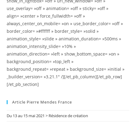
show_in_lightbox= »off » url_new_window= »off »
use_overlay= »off » animation= »off » sticky= »off »
align= »center » force_fullwidth= »off »
always_center_on_mobile= »on » use_border_color= »off »
border_color= »#ffffff » border_style= »solid »
animation_style= »slide » animation_duration= »500ms »
animation_intensity_slide= »10% »
animation_direction= »left » show_bottom_space= »on »
background_position= »top_left »
background_repeat= »repeat » background_size= »initial »
_builder_version= »3.21.1″ /][/et_pb_column][/et_pb_row]
[/et_pb_section]
Article Pierre Mendes France
Du 13 au 15 mai 2021 > Résidence de création