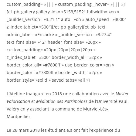
custom_padding= »||| » custom_padding__hover= »||| »]
[et_pb_gallery gallery_ids= »5153,5152″ fullwidth= »on »
_builder_version= »3.21.1″ auto= »on » auto_speed= »3000″
z_index_tablet= »500″][/et_pb_gallery][et_pb_text
admin_label= »Encadré » _builder_version= »3.27.4″
text_font_size= »12″ header_font_size= »26px »
custom_padding= »20px|20px|20px|20px »
z_index_tablet= »500″ border_width_all= »2px »
border_color_all= »#7800ff » use_border_color= »on »
border_color= »#7800ff » border_width= »2px »
border_style= »solid » saved_tabs= »all »]
L’Atelline inaugure en 2018 une collaboration avec le
Master
Valorisation et Médiation des Patrimoines
de l’Université Paul
Valéry en y associant la commune de Murviel-Lès-
Montpellier.
Le 26 mars 2018 les étudiant.e.s ont fait l’expérience du