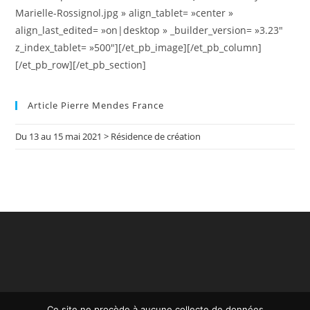
Marielle-Rossignol.jpg » align_tablet= »center »
align_last_edited= »on|desktop » _builder_version= »3.23″
z_index_tablet= »500″][/et_pb_image][/et_pb_column]
[/et_pb_row][/et_pb_section]
Article Pierre Mendes France
Du 13 au 15 mai 2021 > Résidence de création
Ce site ne procède à aucune collecte de données