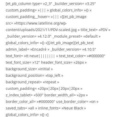
[et_pb_column type= »2_3″ _builder_version= »3.25″
custom_padding= »||| » global_colors_info= »{} »
custom_padding__hover= »||| »][et_pb_image
src= »https://www.latelline.org/wp-
content/uploads/2021/11/PDV-scaled.jpg » title_text= »PDV »
_builder_version= »4.12.0″ _module_preset= »default »
global_colors_info= »{} »][/et_pb_image][et_pb_text
admin_label= »Encadré » _builder_version= »4.10.5″
text_font= »tt neue|||||||| » text_text_color= »#000000″
text_font_size= »12″ header_font_size= »26px »
background_size= »initial »
background_position= »top_left »
background_repeat= »repeat »
custom_padding= »20px|20px|20px|20px »
z_index_tablet= »500″ border_width_all= »2px »
border_color_all= »#000000″ use_border_color= »on »
saved_tabs= »all » inline_fonts= »Neue Black »
global_colors_info= »{} »]