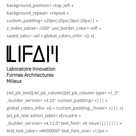
background_position= »top_left »
background_repeat= »repeat »
custom_padding= »20px|20px|0px|20px|| »
z_index_tablet= »500″ use_border_color= »off »
saved_tabs= »all » global_colors_info= »{} »]
[/et_pb_text][/et_pb_column][et_pb_column type= »1_3″
_builder_version= »3.25″ custom_padding= »||| »
global_colors_info= »{} » custom_padding__hover= »||| »]
[et_pb_text admin_label= »Encadré »
_builder_version= »4.12.0″ text_font= »tt neue|||||||| »
text_text_color= »#000000″ text_font_size= »12px »