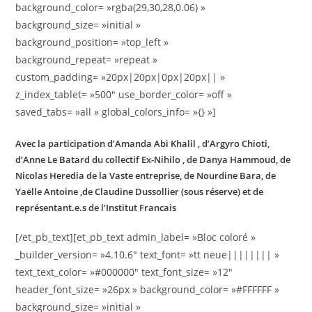
background_color= »rgba(29,30,28,0.06) »
background_size= »initial »
background_position= »top_left »
background_repeat= »repeat »
custom_padding= »20px|20px|0px|20px|| »
z_index_tablet= »500″ use_border_color= »off »
saved_tabs= »all » global_colors_info= »{} »]
Avec la participation d’Amanda Abi Khalil , d’Argyro Chioti,
d’Anne Le Batard du collectif Ex-Nihilo , de Danya Hammoud, de
Nicolas Heredia de la Vaste entreprise, de Nourdine Bara, de
Yaëlle Antoine ,de Claudine Dussollier (sous réserve) et de
représentant.e.s de l’Institut Francais
[/et_pb_text][et_pb_text admin_label= »Bloc coloré »
_builder_version= »4.10.6″ text_font= »tt neue|||||||| »
text_text_color= »#000000″ text_font_size= »12″
header_font_size= »26px » background_color= »#FFFFFF »
background_size= »initial »