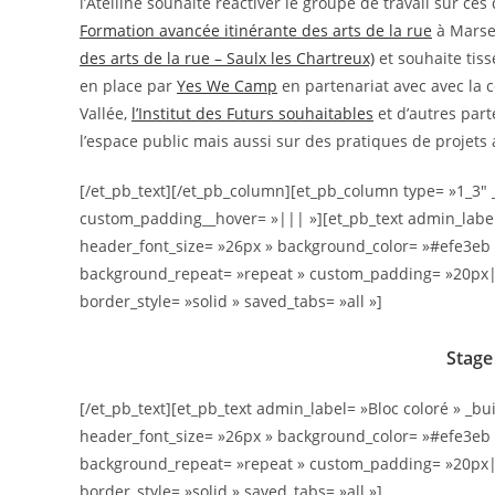
l’Atelline souhaite réactiver le
groupe de travail sur ces
Formation avancée itinérante des arts de la rue
à Marsei
des arts de la rue – Saulx les Chartreux)
et souhaite tiss
en place par
Yes We Camp
en partenariat avec avec la c
Vallée,
l’Institut des Futurs souhaitables
et d’autres part
l’espace public mais aussi sur des pratiques de projets a
[/et_pb_text][/et_pb_column][et_pb_column type= »1_3″
custom_padding__hover= »||| »][et_pb_text admin_label= 
header_font_size= »26px » background_color= »#efe3eb »
background_repeat= »repeat » custom_padding= »20px|20
border_style= »solid » saved_tabs= »all »]
Stage 
[/et_pb_text][et_pb_text admin_label= »Bloc coloré » _bui
header_font_size= »26px » background_color= »#efe3eb »
background_repeat= »repeat » custom_padding= »20px|20
border_style= »solid » saved_tabs= »all »]