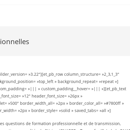
sionnelles
uilder_version= »3.22″][et_pb_row column_structure= »2_3,1_3″
ckground_position= »top_left » background_repeat= »repeat »]
stom_padding= »||| » custom_padding__hover= »||| »][et_pb_text
_font_size= »12″ header_font_size= »26px »
= »500″ border_width_all= »2px » border_color_all= »#7800ff »
_width= »2px » border_style= »solid » saved_tabs= »all »]
 les questions de
formation
professionnelle
et de
transmission
,