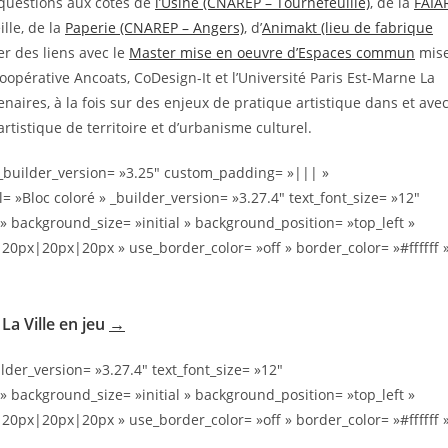
 questions aux côtés de
l’Usine (CNAREP – Tournefeuille)
, de la
FAIA
lle, de la
Paperie (CNAREP – Angers)
, d’
Animakt (lieu de fabrique
er des liens avec le
Master mise en oeuvre d’Espaces commun
mis
oopérative Ancoats, CoDesign-It et l’Université Paris Est-Marne La
enaires, à la fois sur des enjeux de pratique artistique dans et ave
rtistique de territoire et d’urbanisme culturel.
 _builder_version= »3.25″ custom_padding= »||| »
»Bloc coloré » _builder_version= »3.27.4″ text_font_size= »12″
 background_size= »initial » background_position= »top_left »
px|20px|20px » use_border_color= »off » border_color= »#ffffff 
La Ville en jeu
→
lder_version= »3.27.4″ text_font_size= »12″
 background_size= »initial » background_position= »top_left »
px|20px|20px » use_border_color= »off » border_color= »#ffffff 