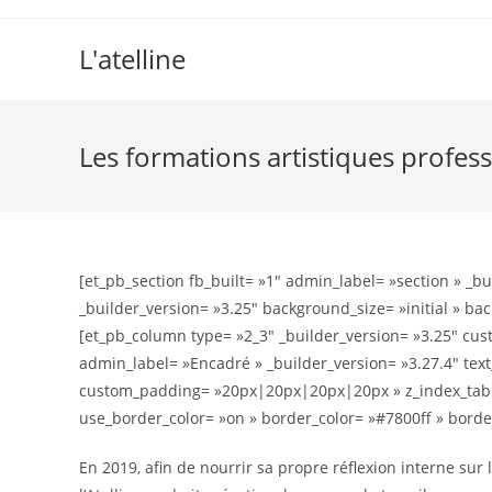
L'atelline
Les formations artistiques profes
[et_pb_section fb_built= »1″ admin_label= »section » _b
_builder_version= »3.25″ background_size= »initial » ba
[et_pb_column type= »2_3″ _builder_version= »3.25″ cu
admin_label= »Encadré » _builder_version= »3.27.4″ text
custom_padding= »20px|20px|20px|20px » z_index_tablet
use_border_color= »on » border_color= »#7800ff » border
En 2019, afin de nourrir sa propre réflexion interne sur