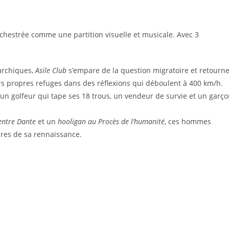
rchestrée comme une partition visuelle et musicale. Avec 3
archiques,
Asile Club
s’empare de la question migratoire et retourn
eurs propres refuges dans des réflexions qui déboulent à 400 km/h.
un golfeur qui tape ses 18 trous, un vendeur de survie et un garç
entre Dante
et un
hooligan au Procès de l’humanité
, ces hommes
dres de sa rennaissance.