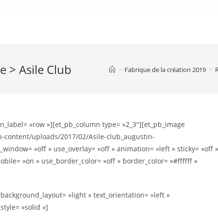
e > Asile Club
>
Fabrique de la création 2019
>
in_label= »row »][et_pb_column type= »2_3″][et_pb_image
p-content/uploads/2017/02/Asile-club_augustin-
_window= »off » use_overlay= »off » animation= »left » sticky= »off 
obile= »on » use_border_color= »off » border_color= »#ffffff »
ackground_layout= »light » text_orientation= »left »
style= »solid »]