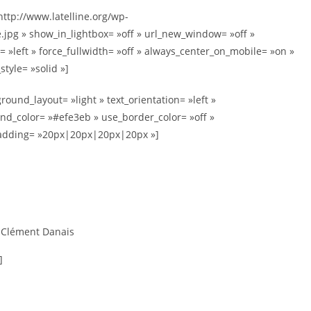
http://www.latelline.org/wp-
pg » show_in_lightbox= »off » url_new_window= »off »
gn= »left » force_fullwidth= »off » always_center_on_mobile= »on »
style= »solid »]
ound_layout= »light » text_orientation= »left »
und_color= »#efe3eb » use_border_color= »off »
_padding= »20px|20px|20px|20px »]
, Clément Danais
]