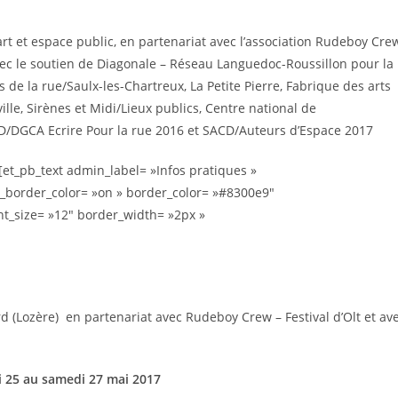
n art et espace public, en partenariat avec l’association Rudeboy Cre
ec le soutien de Diagonale – Réseau Languedoc-Roussillon pour la
 de la rue/Saulx-les-Chartreux, La Petite Pierre, Fabrique des arts
lle, Sirènes et Midi/Lieux publics, Centre national de
CD/DGCA Ecrire Pour la rue 2016 et SACD/Auteurs d’Espace 2017
[et_pb_text admin_label= »Infos pratiques »
se_border_color= »on » border_color= »#8300e9″
ont_size= »12″ border_width= »2px »
 (Lozère) en partenariat avec Rudeboy Crew – Festival d’Olt et av
 25 au samedi 27 mai 2017