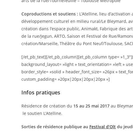
arts de la rue/Tournefeuille – Toulouse Métropole
Coproductions et soutiens :
L’Atelline, lieu d’activatio
développement culturel en milieu rural/Le Bleymard, av
création dans l’espace public,
Animakt, Fabrique des arts
de la rue/Jegun, ARTO, Saison et Festival de Rue/Ramonvi
création/Marseille, Théâtre du Pont Neuf/Toulouse, SA
[/et_pb_text][/et_pb_column][et_pb_column type= »1_3″]
background_layout= »light » text_orientation= »left » u
border_style= »solid » header_font_size= »26px » text_f
custom_padding= »20px|20px|20px|20px »]
Infos pratiques
Résidence de création du
15 au 25 mai 2017
au Bleymard
le soutien L’Atelline.
Sorties de résidence publique au
Festival d’Olt
du jeudi