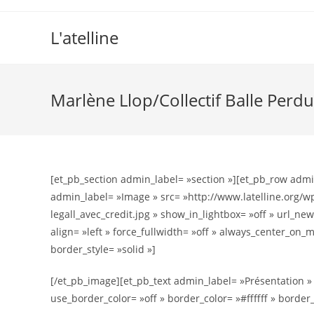
L'atelline
Marlène Llop/Collectif Balle Perdu
[et_pb_section admin_label= »section »][et_pb_row adm
admin_label= »Image » src= »http://www.latelline.org/w
legall_avec_credit.jpg » show_in_lightbox= »off » url_new
align= »left » force_fullwidth= »off » always_center_on_m
border_style= »solid »]
[/et_pb_image][et_pb_text admin_label= »Présentation » b
use_border_color= »off » border_color= »#ffffff » border_