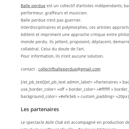
Balle perdue
est un collectif d’artistes indépendants, ba
performeur, graffeurs et musicien.
Balle perdue n’est pas guerrier.
Interdisciplinaires et polymorphes, ces artistes approche
éditent et impriment une approche critique entre philos
monde perdu. Ils jettent, proposent, déplacent, demarr
collatéral. Celui du doute de l’art.
Pour information, ils n’ont aucune solution.
contact :
collectifballeperdue@gmail.com
[/et_pb_text][et_pb_text admin_label= »Partenaires » bac
use_border_color= »off » border_color= »#ffffff » border_
background_color= »#efe3eb » custom_padding= »20px
Les partenaires
Le spectacle
Asile Club
est accompagné en production dél