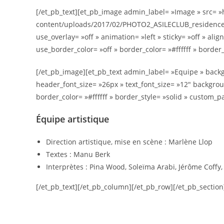
[/et_pb_text][et_pb_image admin_label= »Image » src= »
content/uploads/2017/02/PHOTO2_ASILECLUB_residence.j
use_overlay= »off » animation= »left » sticky= »off » ali
use_border_color= »off » border_color= »#ffffff » border_
[/et_pb_image][et_pb_text admin_label= »Equipe » backgr
header_font_size= »26px » text_font_size= »12″ backgro
border_color= »#ffffff » border_style= »solid » custom
Équipe artistique
Direction artistique, mise en scène : Marlène Llop
Textes : Manu Berk
Interprètes : Pina Wood, Soleïma Arabi, Jérôme Coffy
[/et_pb_text][/et_pb_column][/et_pb_row][/et_pb_section