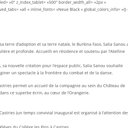
= »0″ z_index_tablet= »500″ border_width_all= »2px »
d_tabs= »all » inline_fonts= »Neue Black » global_colors_info= »{} 
sa terre d’adoption et sa terre natale, le Burkina Faso, Salia Sanou 
lière et profonde. Accueilli en résidence et soutenu par l’Atelline
, sa nouvelle création pour l’espace public, Salia Sanou souhaite
iner un spectacle à la frontière du combat et de la danse.
e Castries permet un accueil de la compagnie au sein du Château de
 dans ce superbe écrin, au cœur de l’Orangerie.
astries (un temps convivial inaugural est organisé à l’attention de
élèves du Collège les Pins à Castries