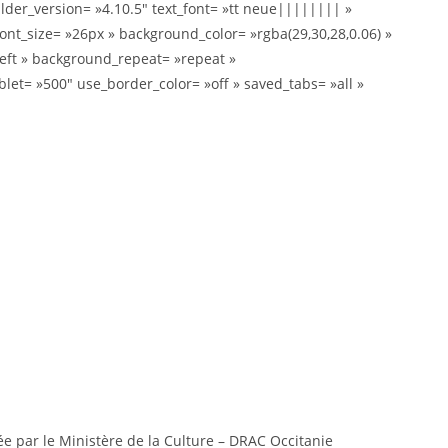
ilder_version= »4.10.5″ text_font= »tt neue|||||||| »
font_size= »26px » background_color= »rgba(29,30,28,0.06) »
left » background_repeat= »repeat »
t= »500″ use_border_color= »off » saved_tabs= »all »
par le Ministère de la Culture – DRAC Occitanie