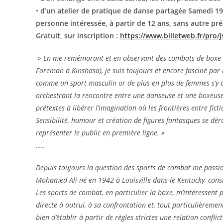
•
d’un atelier de pratique de danse partagée Samedi 19
personne intéressée, à partir de 12 ans, sans autre pré-
Gratuit, sur inscription :
https://www.billetweb.fr/pro/j
» En me remémorant et en observant des combats de boxe
Foreman à Kinshasa), je suis toujours et encore fasciné par 
comme un sport masculin or de plus en plus de femmes s’y ad
orchestrant la rencontre entre une danseuse et une boxeuse, 
prétextes à libérer l’imagination où les frontières entre fic
Sensibilité, humour et création de figures fantasques se dér
représenter le public en première ligne. »
…..
Depuis toujours la question des sports de combat me passion
Mohamed Ali né en 1942 à Louisville dans le Kentucky, cons
Les sports de combat, en particulier la boxe, m’intéressent 
directe à autrui, à sa confrontation et, tout particulièrement
bien d’établir à partir de règles strictes une relation confl