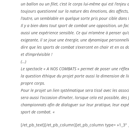
un ballon ou un filet, c’est le corps lui-même qui est l’enjeu 
toujours questionné sur la nature des émotions, des affects
l’autre, un semblable en quelque sorte pris pour cible dans l
Il y a bien dans tout sport de combat une opposition, un fac
aussi une expérience sensible. Ce qui m’amène à penser qu’a
exigeante, il se joue une énergie, une dynamique personnelle 
dire que les sports de combat s’exercent en chair et en os da
et d’imprévisible !
(…)
Le spectacle « A NOS COMBATS » permet de poser une réflexion 
la question éthique du projet porte aussi la dimension de lim
propre corps.
Pour le projet un lien systématique sera tissé avec les assoc
sera aussi l’occasion d’inviter, lorsque cela est possible, 
championnats afin de dialoguer sur leur pratique, leur expé
sport de combat. «
[/et_pb_text][/et_pb_column][et_pb_column type= »1_3″