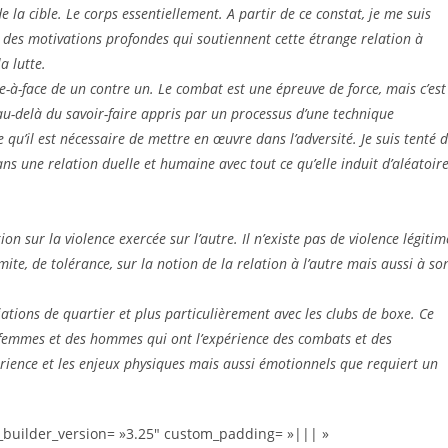
de la cible. Le corps essentiellement. A partir de ce constat, je me suis
, des motivations profondes qui soutiennent cette étrange relation à
a lutte.
e-à-face de un contre un. Le combat est une épreuve de force, mais c’est
u-delà du savoir-faire appris par un processus d’une technique
qu’il est nécessaire de mettre en œuvre dans l’adversité. Je suis tenté 
ns une relation duelle et humaine avec tout ce qu’elle induit d’aléatoir
sur la violence exercée sur l’autre. Il n’existe pas de violence légitim
ite, de tolérance, sur la notion de la relation à l’autre mais aussi à so
iations de quartier et plus particulièrement avec les clubs de boxe. Ce
des femmes et des hommes qui ont l’expérience des combats et des
rience et les enjeux physiques mais aussi émotionnels que requiert un
 _builder_version= »3.25″ custom_padding= »||| »