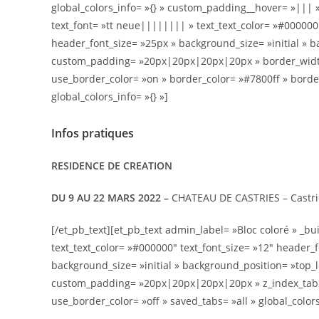
global_colors_info= »{} » custom_padding__hover= »||| »
text_font= »tt neue|||||||| » text_text_color= »#00000
header_font_size= »25px » background_size= »initial » 
custom_padding= »20px|20px|20px|20px » border_width_a
use_border_color= »on » border_color= »#7800ff » border
global_colors_info= »{} »]
Infos pratiques
RESIDENCE DE CREATION
DU 9 AU 22 MARS 2022 –
CHATEAU DE CASTRIES – Castri
[/et_pb_text][et_pb_text admin_label= »Bloc coloré » _bu
text_text_color= »#000000″ text_font_size= »12″ header_
background_size= »initial » background_position= »top_
custom_padding= »20px|20px|20px|20px » z_index_table
use_border_color= »off » saved_tabs= »all » global_colors