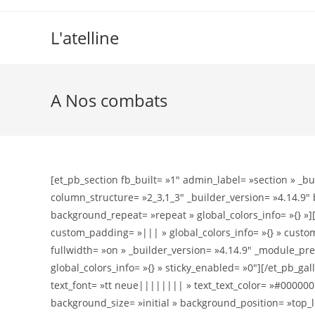
L'atelline
A Nos combats
[et_pb_section fb_built= »1″ admin_label= »section » _bu
column_structure= »2_3,1_3″ _builder_version= »4.14.9″ 
background_repeat= »repeat » global_colors_info= »{} »]
custom_padding= »||| » global_colors_info= »{} » custo
fullwidth= »on » _builder_version= »4.14.9″ _module_pr
global_colors_info= »{} » sticky_enabled= »0″][/et_pb_ga
text_font= »tt neue|||||||| » text_text_color= »#000000
background_size= »initial » background_position= »top_