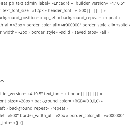
][et_pb_text admin_label= »Encadré » _builder_version= »4.10.5″
0″ text_font_size= »12px » header_font= »|800||||||| »
background_position= »top_left » background_repeat= »repeat »
ll= »3px » border_color_all= »#000000″ border_style_all= »solid 
_width= »2px » border_style= »solid » saved_tabs= »all »
es
ilder_version= »4.10.5″ text_font= »tt neue|||||||| »
font_size= »26px » background_color= »RGBA(0,0,0,0) »
left » background_repeat= »repeat »
t= »500″ border_width_all= »2px » border_color_all= »#000000″
_info= »{} »]