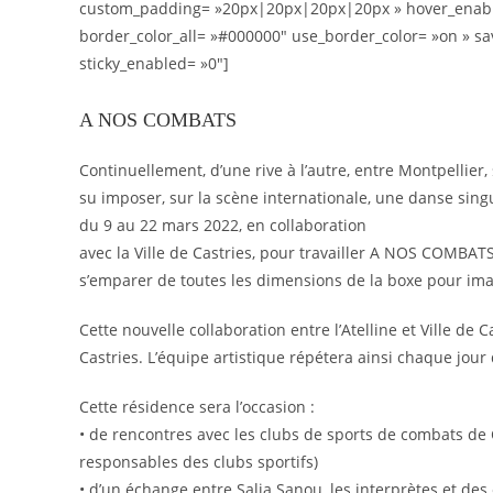
custom_padding= »20px|20px|20px|20px » hover_enabled
border_color_all= »#000000″ use_border_color= »on » save
sticky_enabled= »0″]
A NOS COMBATS
Continuellement, d’une rive à l’autre, entre Montpellier, 
su imposer, sur la scène internationale, une danse singu
du 9 au 22 mars 2022, en collaboration
avec la Ville de Castries, pour travailler A NOS COMBATS
s’emparer de toutes les dimensions de la boxe pour imag
Cette nouvelle collaboration entre l’Atelline et Ville d
Castries. L’équipe artistique répétera ainsi chaque jour
Cette résidence sera l’occasion :
• de rencontres avec les clubs de sports de combats de C
responsables des clubs sportifs)
• d’un échange entre Salia Sanou, les interprètes et des 