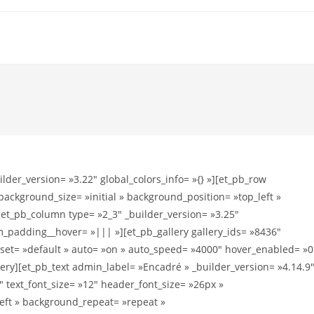
ilder_version= »3.22″ global_colors_info= »{} »][et_pb_row
background_size= »initial » background_position= »top_left »
[et_pb_column type= »2_3″ _builder_version= »3.25″
m_padding__hover= »||| »][et_pb_gallery gallery_ids= »8436″
eset= »default » auto= »on » auto_speed= »4000″ hover_enabled= »0
llery][et_pb_text admin_label= »Encadré » _builder_version= »4.14.9
″ text_font_size= »12″ header_font_size= »26px »
left » background_repeat= »repeat »