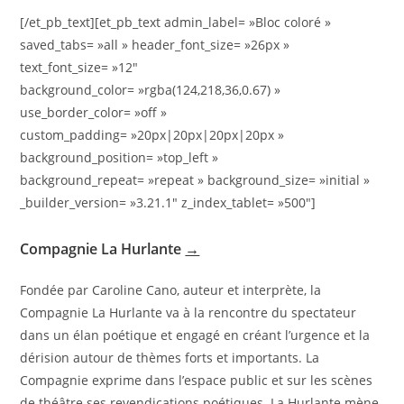
[/et_pb_text][et_pb_text admin_label= »Bloc coloré »
saved_tabs= »all » header_font_size= »26px »
text_font_size= »12″
background_color= »rgba(124,218,36,0.67) »
use_border_color= »off »
custom_padding= »20px|20px|20px|20px »
background_position= »top_left »
background_repeat= »repeat » background_size= »initial »
_builder_version= »3.21.1″ z_index_tablet= »500″]
Compagnie La Hurlante
→
Fondée par Caroline Cano, auteur et interprète, la
Compagnie La Hurlante va à la rencontre du spectateur
dans un élan poétique et engagé en créant l’urgence et la
dérision autour de thèmes forts et importants. La
Compagnie exprime dans l’espace public et sur les scènes
de théâtre ses revendications poétiques. La Hurlante mène