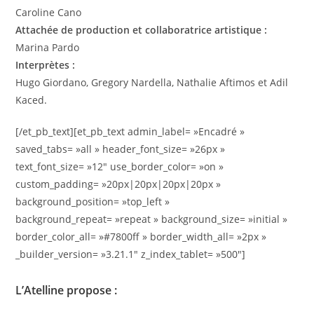
Caroline Cano
Attachée de production et collaboratrice artistique :
Marina Pardo
Interprètes :
Hugo Giordano, Gregory Nardella, Nathalie Aftimos et Adil
Kaced.
[/et_pb_text][et_pb_text admin_label= »Encadré »
saved_tabs= »all » header_font_size= »26px »
text_font_size= »12″ use_border_color= »on »
custom_padding= »20px|20px|20px|20px »
background_position= »top_left »
background_repeat= »repeat » background_size= »initial »
border_color_all= »#7800ff » border_width_all= »2px »
_builder_version= »3.21.1″ z_index_tablet= »500″]
L’Atelline propose :