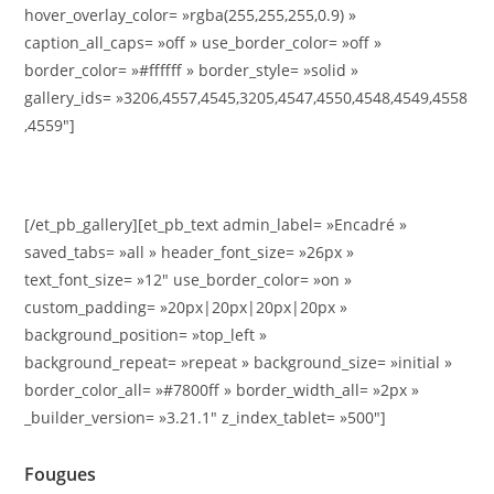
hover_overlay_color= »rgba(255,255,255,0.9) »
caption_all_caps= »off » use_border_color= »off »
border_color= »#ffffff » border_style= »solid »
gallery_ids= »3206,4557,4545,3205,4547,4550,4548,4549,4558
,4559″]
[/et_pb_gallery][et_pb_text admin_label= »Encadré »
saved_tabs= »all » header_font_size= »26px »
text_font_size= »12″ use_border_color= »on »
custom_padding= »20px|20px|20px|20px »
background_position= »top_left »
background_repeat= »repeat » background_size= »initial »
border_color_all= »#7800ff » border_width_all= »2px »
_builder_version= »3.21.1″ z_index_tablet= »500″]
Fougues