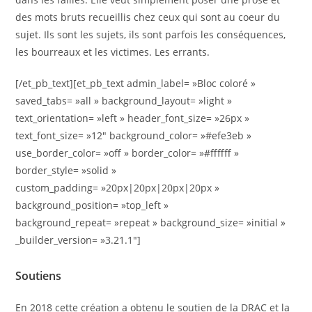
des mots bruts recueillis chez ceux qui sont au coeur du
sujet. Ils sont les sujets, ils sont parfois les conséquences,
les bourreaux et les victimes. Les errants.
[/et_pb_text][et_pb_text admin_label= »Bloc coloré »
saved_tabs= »all » background_layout= »light »
text_orientation= »left » header_font_size= »26px »
text_font_size= »12″ background_color= »#efe3eb »
use_border_color= »off » border_color= »#ffffff »
border_style= »solid »
custom_padding= »20px|20px|20px|20px »
background_position= »top_left »
background_repeat= »repeat » background_size= »initial »
_builder_version= »3.21.1″]
Soutiens
En 2018 cette création a obtenu le soutien de la DRAC et la