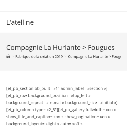
L'atelline
Compagnie La Hurlante > Fougues
>
Fabrique de la création 2019
>
Compagnie La Hurlante > Fougues
[et_pb_section bb_built= »1″ admin_label= »section »]
[et_pb_row background_position= »top_left »
background_repeat= »repeat » background_size= »initial »]
[et_pb_column type= »2_3″][et_pb_gallery fullwidth= »on »
show_title_and_caption= »on » show_pagination= »on »
background_layout= »light » auto= »off »