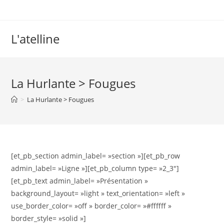
L'atelline
La Hurlante > Fougues
>
La Hurlante > Fougues
[et_pb_section admin_label= »section »][et_pb_row
admin_label= »Ligne »][et_pb_column type= »2_3″]
[et_pb_text admin_label= »Présentation »
background_layout= »light » text_orientation= »left »
use_border_color= »off » border_color= »#ffffff »
border_style= »solid »]