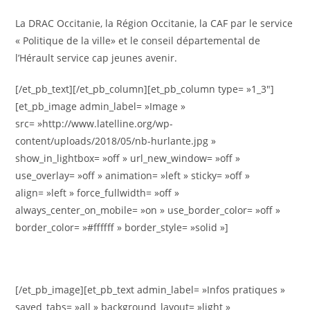
La DRAC Occitanie, la Région Occitanie, la CAF par le service
« Politique de la ville» et le conseil départemental de
l’Hérault service cap jeunes avenir.
[/et_pb_text][/et_pb_column][et_pb_column type= »1_3″]
[et_pb_image admin_label= »Image »
src= »http://www.latelline.org/wp-
content/uploads/2018/05/nb-hurlante.jpg »
show_in_lightbox= »off » url_new_window= »off »
use_overlay= »off » animation= »left » sticky= »off »
align= »left » force_fullwidth= »off »
always_center_on_mobile= »on » use_border_color= »off »
border_color= »#ffffff » border_style= »solid »]
[/et_pb_image][et_pb_text admin_label= »Infos pratiques »
saved_tabs= »all » background_layout= »light »