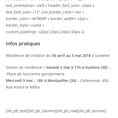
text_orientation= »left » header_font_size= »26px »
text_font_size= »12″ use_border_color= »on »
border_color= »#7800ff » border_width= »2px »
border_style= »solid »
custom_padding= »20px|20px|20px|20px »]
Infos pratiques
Résidence de création du
30 avril au 5 mai 2018
à Sumène
Sorties de résidence >
Samedi 5 mai à 11h à Sumène
[30] –
Place de l’ancienne gendarmerie
Mercredi 9 mai – 18h à
Montpellier [34]
– Celleneuve: 450,
Rue André le Nôtre
[/et_pb_text][/et_pb_column][/et_pb_row][/et_pb_section]