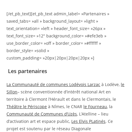
[/et_pb_text][et_pb_text admin_label= »Partenaires »
saved_tabs= »all » background_layout= »light »
text_orientation= »left » header_font_size= »26px »
text_font_size= »12″ background_color= »#efe3eb »
use_border_color= »off » border_color= »#ffffff »
border_style= »solid »
custom_padding= »20px|20px|20px|20px »]
Les partenaires
La Communauté de communes Lodévois Larzac
à Lodève,
le
Sillon
– scène conventionnée d’intérêt national Art en
territoire à Clermont l’Hérault et dans le Clermontais, le
Théâtre le Périscope
à Nîmes, le CNAR
le Fourneau
, la
Communauté de Communes d’Uzès
, L’Atelline – lieu
d’activation art et espace public,
Les Elvis PLatinés
. Ce
projet est soutenu par le réseau Diagonale