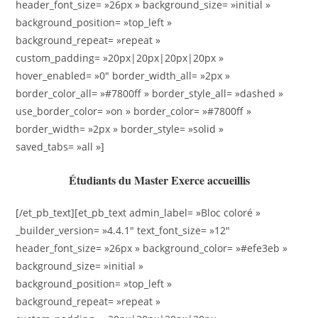
header_font_size= »26px » background_size= »initial »
background_position= »top_left »
background_repeat= »repeat »
custom_padding= »20px|20px|20px|20px »
hover_enabled= »0″ border_width_all= »2px »
border_color_all= »#7800ff » border_style_all= »dashed »
use_border_color= »on » border_color= »#7800ff »
border_width= »2px » border_style= »solid »
saved_tabs= »all »]
Étudiants du Master Exerce accueillis
[/et_pb_text][et_pb_text admin_label= »Bloc coloré »
_builder_version= »4.4.1″ text_font_size= »12″
header_font_size= »26px » background_color= »#efe3eb »
background_size= »initial »
background_position= »top_left »
background_repeat= »repeat »