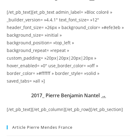
[/et_pb_text][et_pb_text admin_label= »Bloc coloré »
_builder_version= »4.4.1″ text_font_size= »12″
header_font_size= »26px » background_color= »#efe3eb »
background_size= »initial »
background_position= »top_left »
background_repeat= »repeat »
custom_padding= »20px|20px|20px|20px »
hover_enabled= »0″ use_border_color= »off »
border_color= »#ffffff » border_style= »solid »
saved_tabs= »all »]
2017_ Pierre Benjamin Nantel
→
[/et_pb_text][/et_pb_column][/et_pb_row][/et_pb_section]
Article Pierre Mendes France