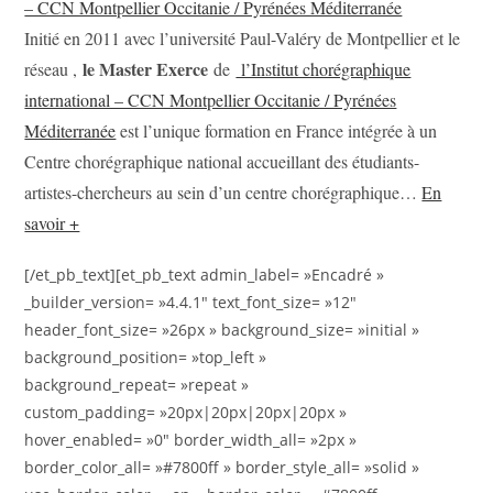
– CCN Montpellier Occitanie / Pyrénées Méditerranée
Initié en 2011 avec l’université Paul-Valéry de Montpellier et le
le Master Exerce
réseau ,
de
l’Institut chorégraphique
international – CCN Montpellier Occitanie / Pyrénées
Méditerranée
est l’unique formation en France intégrée à un
Centre chorégraphique national accueillant des étudiants-
artistes-chercheurs au sein d’un centre chorégraphique…
En
savoir +
[/et_pb_text][et_pb_text admin_label= »Encadré »
_builder_version= »4.4.1″ text_font_size= »12″
header_font_size= »26px » background_size= »initial »
background_position= »top_left »
background_repeat= »repeat »
custom_padding= »20px|20px|20px|20px »
hover_enabled= »0″ border_width_all= »2px »
border_color_all= »#7800ff » border_style_all= »solid »