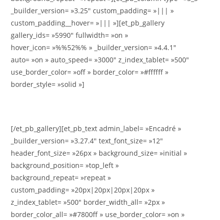
_builder_version= »3.25″ custom_padding= »||| »
custom_padding__hover= »||| »][et_pb_gallery
gallery_ids= »5990″ fullwidth= »on »
hover_icon= »%%52%% » _builder_version= »4.4.1″
auto= »on » auto_speed= »3000″ z_index_tablet= »500″
use_border_color= »off » border_color= »#ffffff »
border_style= »solid »]
[/et_pb_gallery][et_pb_text admin_label= »Encadré »
_builder_version= »3.27.4″ text_font_size= »12″
header_font_size= »26px » background_size= »initial »
background_position= »top_left »
background_repeat= »repeat »
custom_padding= »20px|20px|20px|20px »
z_index_tablet= »500″ border_width_all= »2px »
border_color_all= »#7800ff » use_border_color= »on »