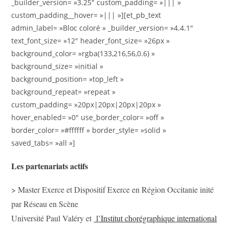
_builder_version= »3.25″ custom_padding= »||| »
custom_padding__hover= »||| »][et_pb_text
admin_label= »Bloc coloré » _builder_version= »4.4.1″
text_font_size= »12″ header_font_size= »26px »
background_color= »rgba(133,216,56,0.6) »
background_size= »initial »
background_position= »top_left »
background_repeat= »repeat »
custom_padding= »20px|20px|20px|20px »
hover_enabled= »0″ use_border_color= »off »
border_color= »#ffffff » border_style= »solid »
saved_tabs= »all »]
Les partenariats actifs
> Master Exerce et Dispositif Exerce en Région Occitanie inité
par Réseau en Scène
Université Paul Valéry et
l’Institut chorégraphique international