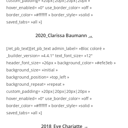
custom_padding= »20px|20px|20px|20px »
hover_enabled= »0″ use_border_color= »off »
border_color= »#ffffff » border_style= »solid »
saved_tabs= »all »]
2020_Clarissa Baumann
→
[/et_pb_text][et_pb_text admin_label= »Bloc coloré »
_builder_version= »4.4.1″ text_font_size= »12″
header_font_size= »26px » background_color= »#efe3eb »
background_size= »initial »
background_position= »top_left »
background_repeat= »repeat »
custom_padding= »20px|20px|20px|20px »
hover_enabled= »0″ use_border_color= »off »
border_color= »#ffffff » border_style= »solid »
saved_tabs= »all »]
2018_Eve Chariatte
→