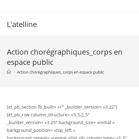
L'atelline
Action chorégraphiques_corps en
espace public
>
Action chorégraphiques_corps en espace public
[et_pb_section fb_built= »1″ _builder_version= »3.22″]
[et_pb_row column_structure= »3_5,2_5″
_builder_version= »3.25″ background_size= »initial »
background_position= »top_left »
background_repeat= »repeat »][et_pb_column type= »3_5″