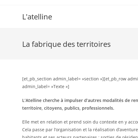
L'atelline
La fabrique des territoires
[et_pb_section admin_label= »section »][et_pb_row admi
admin_label= »Texte »]
L’Atelline cherche à impulser d’autres modalités de re
territoire, citoyens, publics, professionnels.
Elle met en relation et prend soin du contexte en y acc
Cela passe par l’organisation et la réalisation d’aventure
habitants et ses acteurs partenaires : sorties de résiden