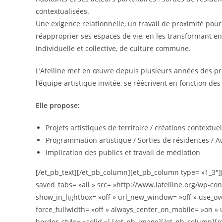
contextualisées.
Une exigence relationnelle, un travail de proximité po
réapproprier ses espaces de vie, en les transformant en 
individuelle et collective, de culture commune.
L’Atelline met en œuvre depuis plusieurs années des proj
l’équipe artistique invitée, se réécrivent en fonction des
Elle propose:
Projets artistiques de territoire / créations contextuel
Programmation artistique / Sorties de résidences / A
Implication des publics et travail de médiation
[/et_pb_text][/et_pb_column][et_pb_column type= »1_3″]
saved_tabs= »all » src= »http://www.latelline.org/wp-co
show_in_lightbox= »off » url_new_window= »off » use_overl
force_fullwidth= »off » always_center_on_mobile= »on » u
border_style= »solid »] [/et_pb_image][/et_pb_column][/