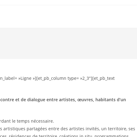
n_label= »Ligne »][et_pb_column type= »2_3″][et_pb_text
ncontre et de dialogue entre artistes, œuvres, habitants d’un
ordant le temps nécessaire.
s artistiques partagées entre des artistes invités, un territoire, ses
ces, résidences de territoire, créations in situ, programmations