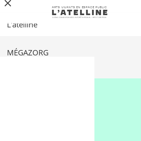
ARTS VIVANTS EN ESPACE PUBLIC
L’ATELLINE
SCÈNE CONVENTIONNÉE D’INTÉRÊT NATIONAL – ART ET CRÉATION
L'atelline
MÉGAZORG
>
MÉGAZORG
L’ATELLINE
FABRIQUES
SAISON
RESSOURCES
CONTACT