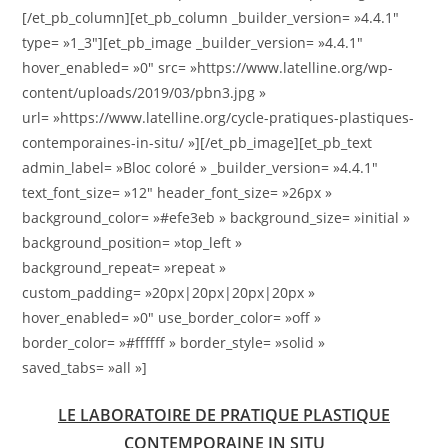
[/et_pb_column][et_pb_column _builder_version= »4.4.1″
type= »1_3″][et_pb_image _builder_version= »4.4.1″
hover_enabled= »0″ src= »https://www.latelline.org/wp-
content/uploads/2019/03/pbn3.jpg »
url= »https://www.latelline.org/cycle-pratiques-plastiques-
contemporaines-in-situ/ »][/et_pb_image][et_pb_text
admin_label= »Bloc coloré » _builder_version= »4.4.1″
text_font_size= »12″ header_font_size= »26px »
background_color= »#efe3eb » background_size= »initial »
background_position= »top_left »
background_repeat= »repeat »
custom_padding= »20px|20px|20px|20px »
hover_enabled= »0″ use_border_color= »off »
border_color= »#ffffff » border_style= »solid »
saved_tabs= »all »]
LE LABORATOIRE DE PRATIQUE PLASTIQUE
CONTEMPORAINE IN SITU