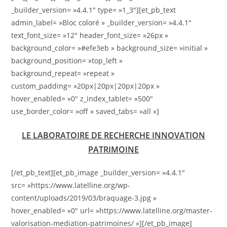
_builder_version= »4.4.1″ type= »1_3″][et_pb_text
admin_label= »Bloc coloré » _builder_version= »4.4.1″
text_font_size= »12″ header_font_size= »26px »
background_color= »#efe3eb » background_size= »initial »
background_position= »top_left »
background_repeat= »repeat »
custom_padding= »20px|20px|20px|20px »
hover_enabled= »0″ z_index_tablet= »500″
use_border_color= »off » saved_tabs= »all »]
L
E LABORATOIRE DE RECHERCHE INNOVATION
PATRIMOINE
[/et_pb_text][et_pb_image _builder_version= »4.4.1″
src= »https://www.latelline.org/wp-
content/uploads/2019/03/braquage-3.jpg »
hover_enabled= »0″ url= »https://www.latelline.org/master-
valorisation-mediation-patrimoines/ »][/et_pb_image]