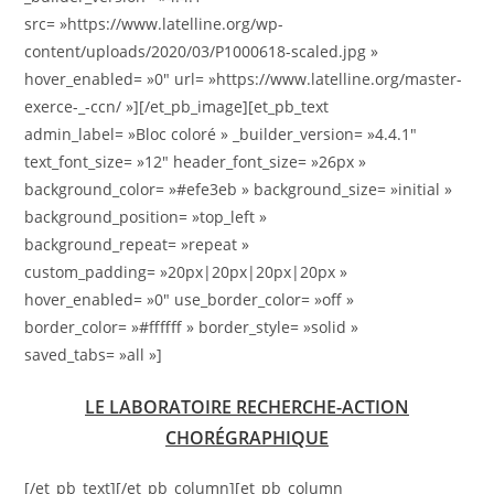
src= »https://www.latelline.org/wp-
content/uploads/2020/03/P1000618-scaled.jpg »
hover_enabled= »0″ url= »https://www.latelline.org/master-
exerce-_-ccn/ »][/et_pb_image][et_pb_text
admin_label= »Bloc coloré » _builder_version= »4.4.1″
text_font_size= »12″ header_font_size= »26px »
background_color= »#efe3eb » background_size= »initial »
background_position= »top_left »
background_repeat= »repeat »
custom_padding= »20px|20px|20px|20px »
hover_enabled= »0″ use_border_color= »off »
border_color= »#ffffff » border_style= »solid »
saved_tabs= »all »]
LE LABORATOIRE RECHERCHE-ACTION
CHORÉGRAPHIQUE
[/et_pb_text][/et_pb_column][et_pb_column