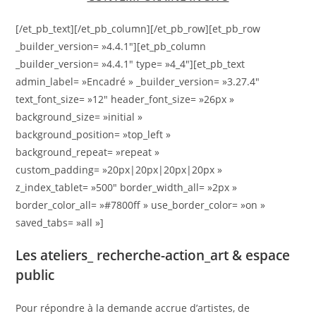
[/et_pb_text][/et_pb_column][/et_pb_row][et_pb_row
_builder_version= »4.4.1″][et_pb_column
_builder_version= »4.4.1″ type= »4_4″][et_pb_text
admin_label= »Encadré » _builder_version= »3.27.4″
text_font_size= »12″ header_font_size= »26px »
background_size= »initial »
background_position= »top_left »
background_repeat= »repeat »
custom_padding= »20px|20px|20px|20px »
z_index_tablet= »500″ border_width_all= »2px »
border_color_all= »#7800ff » use_border_color= »on »
saved_tabs= »all »]
Les ateliers_ recherche-action_art & espace
public
Pour répondre à la demande accrue d’artistes, de