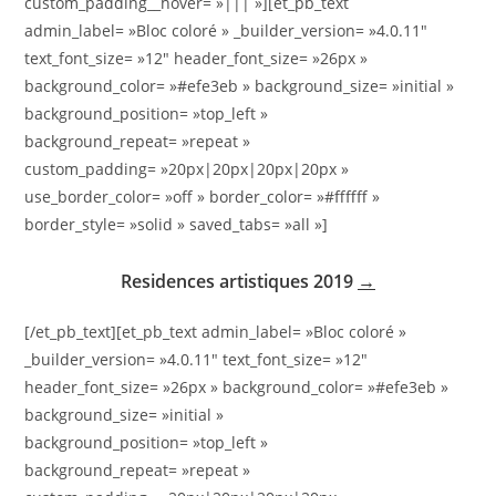
custom_padding__hover= »||| »][et_pb_text
admin_label= »Bloc coloré » _builder_version= »4.0.11″
text_font_size= »12″ header_font_size= »26px »
background_color= »#efe3eb » background_size= »initial »
background_position= »top_left »
background_repeat= »repeat »
custom_padding= »20px|20px|20px|20px »
use_border_color= »off » border_color= »#ffffff »
border_style= »solid » saved_tabs= »all »]
Residences artistiques 2019
→
[/et_pb_text][et_pb_text admin_label= »Bloc coloré »
_builder_version= »4.0.11″ text_font_size= »12″
header_font_size= »26px » background_color= »#efe3eb »
background_size= »initial »
background_position= »top_left »
background_repeat= »repeat »