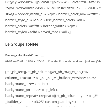
DC@eyJkeW5hbWljIjp0cnVlLCJjb250ZW50IjoicG9zdF9saW5rX
3VybF9wYWdlIiwic2V0dGluZ3MiOnsicG9zdF9pZCI6IjYxMDYif
X0=@ » border_width_all= »2px » border_color_all= »#ffffff »
border_style_all= »solid » use_border_color= »on »
border_color= »#ffffff » border_width= »2px »
border_style= »solid » saved_tabs= »all »]
Le Groupe ToNNe
Passage du Nord-Ouest
→
01/07 au 03/07 – 19/10 au 25/10 – Hôtel des Postes de l’Atelline – Juvignac (34)
[/et_pb_text][/et_pb_column][/et_pb_row][et_pb_row
column_structure= »1_3,1_3,1_3″ _builder_version= »3.25″
background_size= »initial »
background_position= »top_left »
background_repeat= »repeat »][et_pb_column type= »1_3″
_builder_version= »3.25″ custom_padding= »||| »