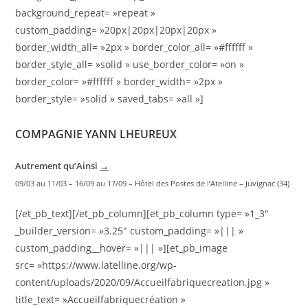
background_repeat= »repeat »
custom_padding= »20px|20px|20px|20px »
border_width_all= »2px » border_color_all= »#ffffff »
border_style_all= »solid » use_border_color= »on »
border_color= »#ffffff » border_width= »2px »
border_style= »solid » saved_tabs= »all »]
COMPAGNIE YANN LHEUREUX
Autrement qu’Ainsi
→
09/03 au 11/03 – 16/09 au 17/09 – Hôtel des Postes de l’Atelline – Juvignac (34)
[/et_pb_text][/et_pb_column][et_pb_column type= »1_3″
_builder_version= »3.25″ custom_padding= »||| »
custom_padding__hover= »||| »][et_pb_image
src= »https://www.latelline.org/wp-
content/uploads/2020/09/Accueilfabriquecreation.jpg »
title_text= »Accueilfabriquecréation »