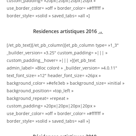
custom_padding= »20px|20px|20px|20px »
use_border_color= »off » border_color= »#ffffff »
border_style= »solid » saved_tabs= »all »]
Residences artistiques 2016
→
[/et_pb_text][/et_pb_column][et_pb_column type= »1_3″
_builder_version= »3.25″ custom_padding= »||| »
custom_padding__hover= »||| »][et_pb_text
admin_label= »Bloc coloré » _builder_version= »4.0.11″
text_font_size= »12″ header_font_size= »26px »
background_color= »#efe3eb » background_size= »initial »
background_position= »top_left »
background_repeat= »repeat »
custom_padding= »20px|20px|20px|20px »
use_border_color= »off » border_color= »#ffffff »
border_style= »solid » saved_tabs= »all »]