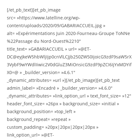
[/et_pb_text][et_pb_image
src= »https://www.latelline.org/wp-
content/uploads/2020/09/GABARIACCUEIL.jpg »
alt= »Expérimentations Juin 2020-Fourneau-Groupe ToNNe
%22Passage du Nord-Ouest%2210″
title_text= »GABARIACCUEIL » url= »@ET-
DC@eyJkeW5hbWljIjp0cnVlLCJjb250ZW50IjoicG9zdF9saW5rX
3VybF9wYWdlIiwic2V0dGluZ3MiOnsicG9zdF9pZCI6IjYxMDYif
X0=@ » _builder_version= »4.6.1″
_dynamic_attributes= »url »][/et_pb_image][et_pb_text
admin_label= »Encadré » _builder_version= »4.6.0″
_dynamic_attributes= »link_option_url » text_font_size= »12″
header_font_size= »26px » background_size= »initial »
background_position= »top_left »
background_repeat= »repeat »
custom_padding= »20px|20px|20px|20px »
link_option_url= »@ET-