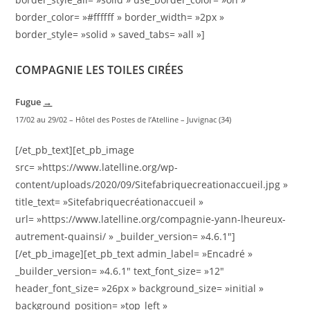
border_color= »#ffffff » border_width= »2px »
border_style= »solid » saved_tabs= »all »]
COMPAGNIE LES TOILES CIRÉES
Fugue
→
17/02 au 29/02 – Hôtel des Postes de l’Atelline – Juvignac (34)
[/et_pb_text][et_pb_image
src= »https://www.latelline.org/wp-
content/uploads/2020/09/Sitefabriquecreationaccueil.jpg »
title_text= »Sitefabriquecréationaccueil »
url= »https://www.latelline.org/compagnie-yann-lheureux-
autrement-quainsi/ » _builder_version= »4.6.1″]
[/et_pb_image][et_pb_text admin_label= »Encadré »
_builder_version= »4.6.1″ text_font_size= »12″
header_font_size= »26px » background_size= »initial »
background_position= »top_left »