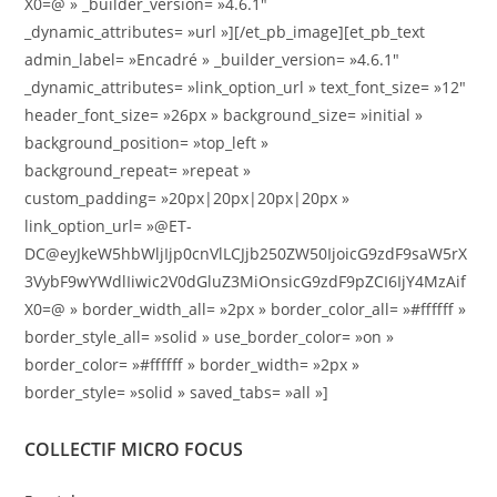
X0=@ » _builder_version= »4.6.1″
_dynamic_attributes= »url »][/et_pb_image][et_pb_text
admin_label= »Encadré » _builder_version= »4.6.1″
_dynamic_attributes= »link_option_url » text_font_size= »12″
header_font_size= »26px » background_size= »initial »
background_position= »top_left »
background_repeat= »repeat »
custom_padding= »20px|20px|20px|20px »
link_option_url= »@ET-
DC@eyJkeW5hbWljIjp0cnVlLCJjb250ZW50IjoicG9zdF9saW5rX
3VybF9wYWdlIiwic2V0dGluZ3MiOnsicG9zdF9pZCI6IjY4MzAif
X0=@ » border_width_all= »2px » border_color_all= »#ffffff »
border_style_all= »solid » use_border_color= »on »
border_color= »#ffffff » border_width= »2px »
border_style= »solid » saved_tabs= »all »]
COLLECTIF MICRO FOCUS