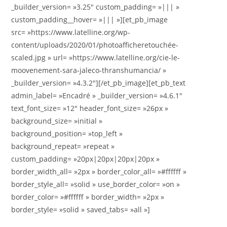
_builder_version= »3.25″ custom_padding= »||| »
custom_padding__hover= »||| »][et_pb_image
src= »https://www.latelline.org/wp-
content/uploads/2020/01/photoafficheretouchée-
scaled.jpg » url= »https://www.latelline.org/cie-le-
moovenement-sara-jaleco-thranshumancia/ »
_builder_version= »4.3.2″][/et_pb_image][et_pb_text
admin_label= »Encadré » _builder_version= »4.6.1″
text_font_size= »12″ header_font_size= »26px »
background_size= »initial »
background_position= »top_left »
background_repeat= »repeat »
custom_padding= »20px|20px|20px|20px »
border_width_all= »2px » border_color_all= »#ffffff »
border_style_all= »solid » use_border_color= »on »
border_color= »#ffffff » border_width= »2px »
border_style= »solid » saved_tabs= »all »]