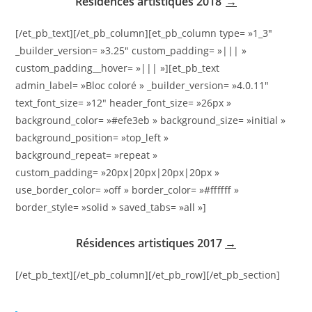
Résidences artistiques 2018
→
[/et_pb_text][/et_pb_column][et_pb_column type= »1_3″
_builder_version= »3.25″ custom_padding= »||| »
custom_padding__hover= »||| »][et_pb_text
admin_label= »Bloc coloré » _builder_version= »4.0.11″
text_font_size= »12″ header_font_size= »26px »
background_color= »#efe3eb » background_size= »initial »
background_position= »top_left »
background_repeat= »repeat »
custom_padding= »20px|20px|20px|20px »
use_border_color= »off » border_color= »#ffffff »
border_style= »solid » saved_tabs= »all »]
Résidences artistiques 2017
→
[/et_pb_text][/et_pb_column][/et_pb_row][/et_pb_section]