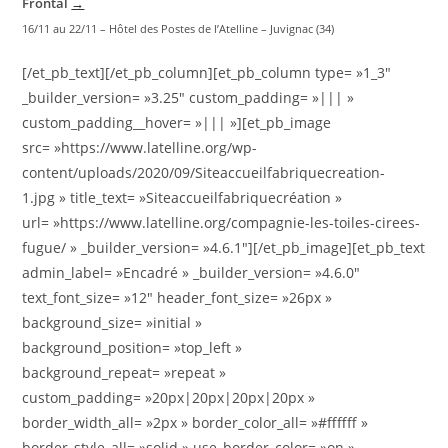
Frontal
→
16/11 au 22/11 – Hôtel des Postes de l’Atelline – Juvignac (34)
[/et_pb_text][/et_pb_column][et_pb_column type= »1_3″
_builder_version= »3.25″ custom_padding= »||| »
custom_padding__hover= »||| »][et_pb_image
src= »https://www.latelline.org/wp-
content/uploads/2020/09/Siteaccueilfabriquecreation-
1.jpg » title_text= »Siteaccueilfabriquecréation »
url= »https://www.latelline.org/compagnie-les-toiles-cirees-
fugue/ » _builder_version= »4.6.1″][/et_pb_image][et_pb_text
admin_label= »Encadré » _builder_version= »4.6.0″
text_font_size= »12″ header_font_size= »26px »
background_size= »initial »
background_position= »top_left »
background_repeat= »repeat »
custom_padding= »20px|20px|20px|20px »
border_width_all= »2px » border_color_all= »#ffffff »
border_style_all= »solid » use_border_color= »on »