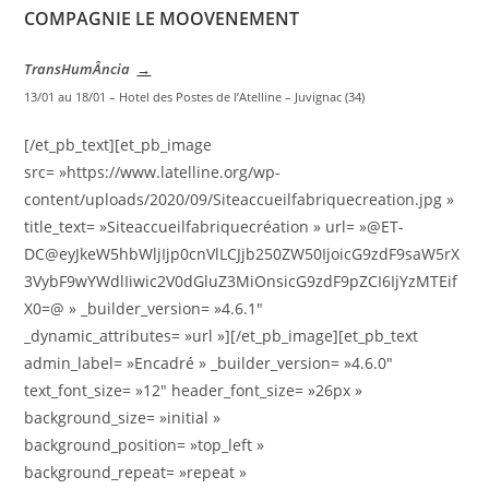
COMPAGNIE LE MOOVENEMENT
TransHumÂncia
→
13/01 au 18/01 – Hotel des Postes de l’Atelline – Juvignac (34)
[/et_pb_text][et_pb_image
src= »https://www.latelline.org/wp-
content/uploads/2020/09/Siteaccueilfabriquecreation.jpg »
title_text= »Siteaccueilfabriquecréation » url= »@ET-
DC@eyJkeW5hbWljIjp0cnVlLCJjb250ZW50IjoicG9zdF9saW5rX
3VybF9wYWdlIiwic2V0dGluZ3MiOnsicG9zdF9pZCI6IjYzMTEif
X0=@ » _builder_version= »4.6.1″
_dynamic_attributes= »url »][/et_pb_image][et_pb_text
admin_label= »Encadré » _builder_version= »4.6.0″
text_font_size= »12″ header_font_size= »26px »
background_size= »initial »
background_position= »top_left »
background_repeat= »repeat »