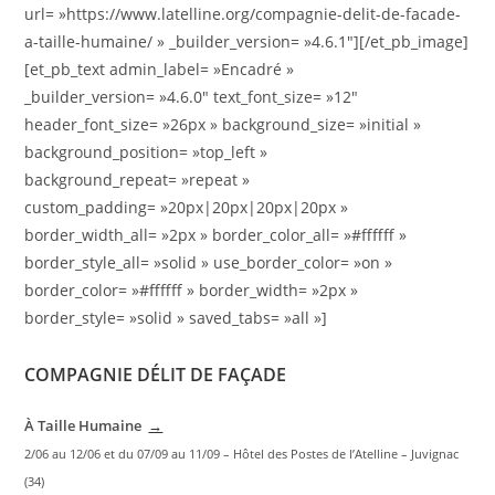
url= »https://www.latelline.org/compagnie-delit-de-facade-
a-taille-humaine/ » _builder_version= »4.6.1″][/et_pb_image]
[et_pb_text admin_label= »Encadré »
_builder_version= »4.6.0″ text_font_size= »12″
header_font_size= »26px » background_size= »initial »
background_position= »top_left »
background_repeat= »repeat »
custom_padding= »20px|20px|20px|20px »
border_width_all= »2px » border_color_all= »#ffffff »
border_style_all= »solid » use_border_color= »on »
border_color= »#ffffff » border_width= »2px »
border_style= »solid » saved_tabs= »all »]
COMPAGNIE DÉLIT DE FAÇADE
À Taille Humaine
→
2/06 au 12/06 et du 07/09 au 11/09 – Hôtel des Postes de l’Atelline – Juvignac
(34)