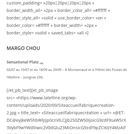
custom_padding= »20px|20px|20px|20px »
border_width_all= »2px » border_color_all= »#ffffff »
border_style_all= »solid » use_border_color= »on »
border_color= »#ffffff » border_width= »2px »
border_style= »solid » saved_tabs= »all »]
MARGO CHOU
Sensational Platz
→
02/07 au 10/07 et du 18/09 au 20/09 – À Montarnaud et à l’Hôtel des Postes de
l’Atelline – Juvignac (34)
[/et_pb_text][et_pb_image
src= »https://www.latelline.org/wp-
content/uploads/2020/09/Siteaccueilfabriquecreation-
2.jpg » title_text= »Siteaccueilfabriquecréation » url= »@ET-
DC@eyJkeW5hbWljIjp0cnVlLCJjb250ZW50IjoicG9zdF9saW5rX
3VybF9wYWdlIiwic2V0dGluZ3MiOnsicG9zdF9pZCI6IjY4MzAif