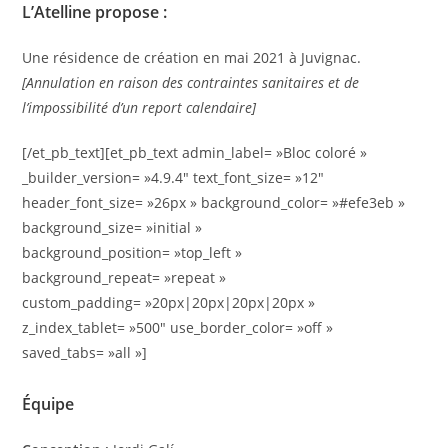
L’Atelline propose :
Une résidence de création en mai 2021 à Juvignac.
[Annulation en raison des contraintes sanitaires et de
l’impossibilité d’un report calendaire]
[/et_pb_text][et_pb_text admin_label= »Bloc coloré »
_builder_version= »4.9.4″ text_font_size= »12″
header_font_size= »26px » background_color= »#efe3eb »
background_size= »initial »
background_position= »top_left »
background_repeat= »repeat »
custom_padding= »20px|20px|20px|20px »
z_index_tablet= »500″ use_border_color= »off »
saved_tabs= »all »]
Équipe