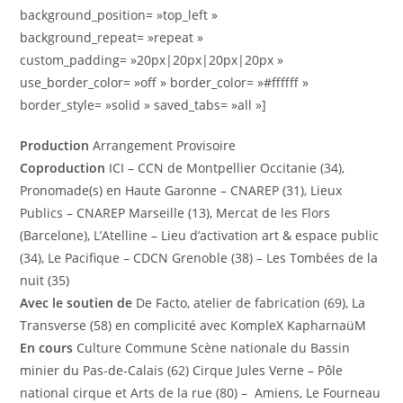
background_position= »top_left »
background_repeat= »repeat »
custom_padding= »20px|20px|20px|20px »
use_border_color= »off » border_color= »#ffffff »
border_style= »solid » saved_tabs= »all »]
Production
Arrangement Provisoire
Coproduction
ICI – CCN de Montpellier Occitanie (34),
Pronomade(s) en Haute Garonne – CNAREP (31), Lieux
Publics – CNAREP Marseille (13), Mercat de les Flors
(Barcelone), L’Atelline – Lieu d’activation art & espace public
(34), Le Pacifique – CDCN Grenoble (38) – Les Tombées de la
nuit (35)
Avec le soutien de
De Facto, atelier de fabrication (69), La
Transverse (58) en complicité avec KompleX KapharnaüM
En cours
Culture Commune Scène nationale du Bassin
minier du Pas-de-Calais (62) Cirque Jules Verne – Pôle
national cirque et Arts de la rue (80) – Amiens, Le Fourneau