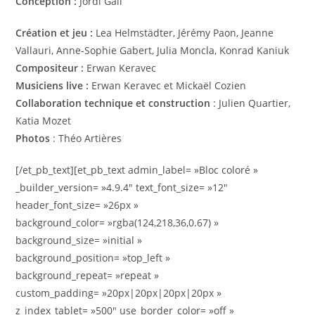
Conception :
Jordi Galí
Création et jeu :
Lea Helmstädter, Jérémy Paon, Jeanne
Vallauri, Anne-Sophie Gabert, Julia Moncla, Konrad Kaniuk
Compositeur :
Erwan Keravec
Musiciens live :
Erwan Keravec et Mickaël Cozien
Collaboration technique et construction
: Julien Quartier,
Katia Mozet
Photos
: Théo Artières
[/et_pb_text][et_pb_text admin_label= »Bloc coloré »
_builder_version= »4.9.4″ text_font_size= »12″
header_font_size= »26px »
background_color= »rgba(124,218,36,0.67) »
background_size= »initial »
background_position= »top_left »
background_repeat= »repeat »
custom_padding= »20px|20px|20px|20px »
z_index_tablet= »500″ use_border_color= »off »