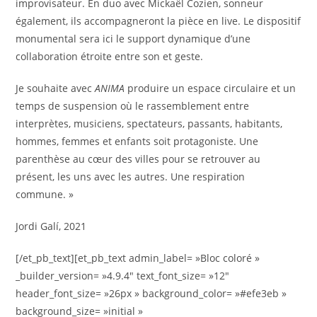
improvisateur. En duo avec Mickaël Cozien, sonneur
également, ils accompagneront la pièce en live. Le dispositif
monumental sera ici le support dynamique d’une
collaboration étroite entre son et geste.
Je souhaite avec
ANIMA
produire un espace circulaire et un
temps de suspension où le rassemblement entre
interprètes, musiciens, spectateurs, passants, habitants,
hommes, femmes et enfants soit protagoniste. Une
parenthèse au cœur des villes pour se retrouver au
présent, les uns avec les autres. Une respiration
commune. »
Jordi Galí, 2021
[/et_pb_text][et_pb_text admin_label= »Bloc coloré »
_builder_version= »4.9.4″ text_font_size= »12″
header_font_size= »26px » background_color= »#efe3eb »
background_size= »initial »