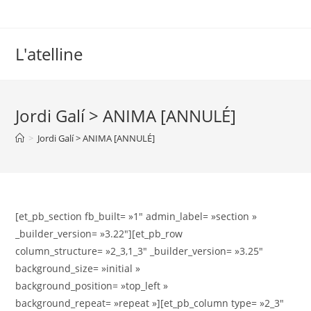
L'atelline
Jordi Galí > ANIMA [ANNULÉ]
>
Jordi Galí > ANIMA [ANNULÉ]
[et_pb_section fb_built= »1″ admin_label= »section »
_builder_version= »3.22″][et_pb_row
column_structure= »2_3,1_3″ _builder_version= »3.25″
background_size= »initial »
background_position= »top_left »
background_repeat= »repeat »][et_pb_column type= »2_3″