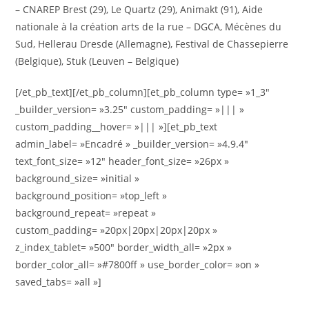
– CNAREP Brest (29), Le Quartz (29), Animakt (91), Aide
nationale à la création arts de la rue – DGCA, Mécènes du
Sud, Hellerau Dresde (Allemagne), Festival de Chassepierre
(Belgique), Stuk (Leuven – Belgique)
[/et_pb_text][/et_pb_column][et_pb_column type= »1_3″
_builder_version= »3.25″ custom_padding= »||| »
custom_padding__hover= »||| »][et_pb_text
admin_label= »Encadré » _builder_version= »4.9.4″
text_font_size= »12″ header_font_size= »26px »
background_size= »initial »
background_position= »top_left »
background_repeat= »repeat »
custom_padding= »20px|20px|20px|20px »
z_index_tablet= »500″ border_width_all= »2px »
border_color_all= »#7800ff » use_border_color= »on »
saved_tabs= »all »]