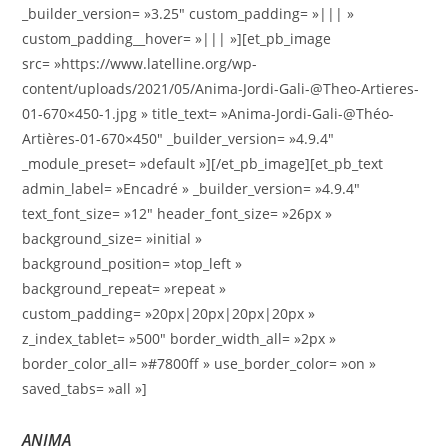
_builder_version= »3.25″ custom_padding= »||| »
custom_padding__hover= »||| »][et_pb_image
src= »https://www.latelline.org/wp-
content/uploads/2021/05/Anima-Jordi-Gali-@Theo-Artieres-
01-670×450-1.jpg » title_text= »Anima-Jordi-Gali-@Théo-
Artières-01-670×450″ _builder_version= »4.9.4″
_module_preset= »default »][/et_pb_image][et_pb_text
admin_label= »Encadré » _builder_version= »4.9.4″
text_font_size= »12″ header_font_size= »26px »
background_size= »initial »
background_position= »top_left »
background_repeat= »repeat »
custom_padding= »20px|20px|20px|20px »
z_index_tablet= »500″ border_width_all= »2px »
border_color_all= »#7800ff » use_border_color= »on »
saved_tabs= »all »]
ANIMA